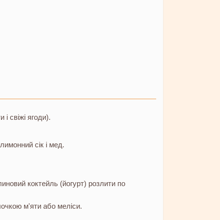
і свіжі ягоди).
лимонний сік і мед.
иновий коктейль (йогурт) розлити по
лочкою м'яти або меліси.