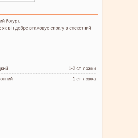
й йогурт.
к як він добре втамовує спрагу в спекотний
дкий
1-2 ст. ложки
монний
1 ст. ложка