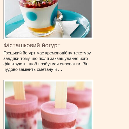
Фісташковий йогурт
Грецький йогурт має кремоподібну текстуру
завдяки тому, що після заквашування його
фільтрують, щоб позбутися сироватки. Він
чудово замінить сметану й …