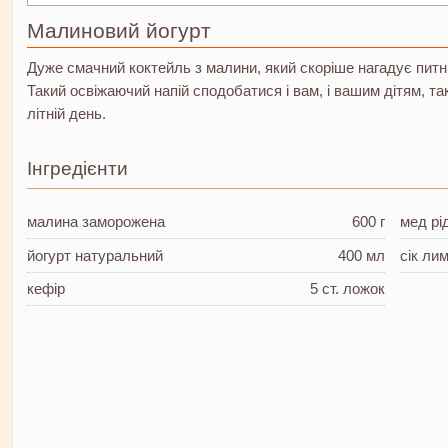
Малиновий йогурт
Дуже смачний коктейль з малини, який скоріше нагадує питни
Такий освіжаючий напій сподобатися і вам, і вашим дітям, та
літній день.
Інгредієнти
малина
заморожена
600 г
мед
рі
йогурт натуральний
400 мл
сік ли
кефір
5 ст. ложок