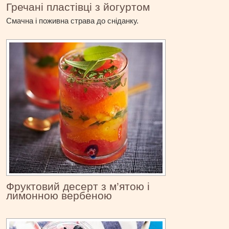
Гречані пластівці з йогуртом
Смачна і поживна страва до сніданку.
Фруктовий десерт з м’ятою і
лимонною вербеною