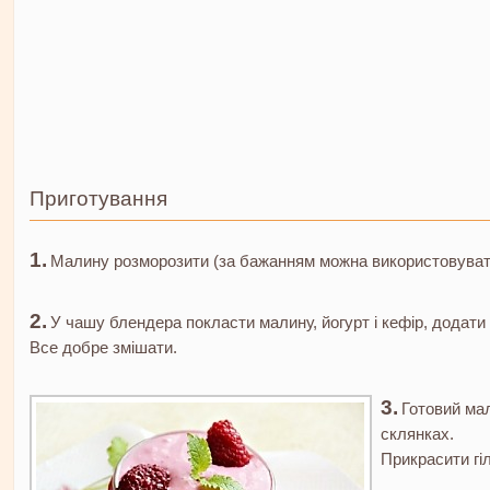
Приготування
Малину розморозити (за бажанням можна використовувати 
У чашу блендера покласти малину, йогурт і кефір, додати 
Все добре змішати.
Готовий мал
склянках.
Прикрасити гі