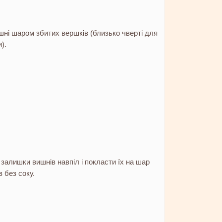
шні шаром збитих вершків (близько чверті для
).
 залишки вишнів навпіл і покласти їх на шар
 без соку.