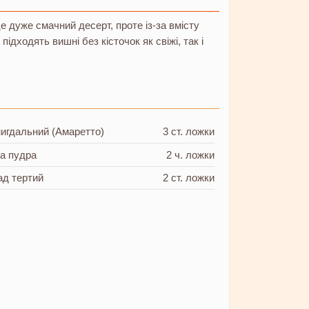
е дуже смачний десерт, проте із-за вмісту
ідходять вишні без кісточок як свіжі, так і
игдальний (Амаретто)
3 ст. ложки
а пудра
2 ч. ложки
ад
тертий
2 ст. ложки