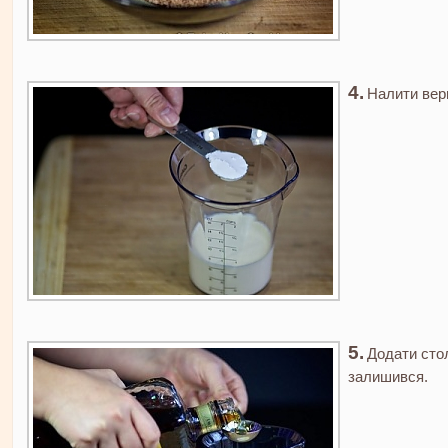
Налити верш
Додати сто
залишився.