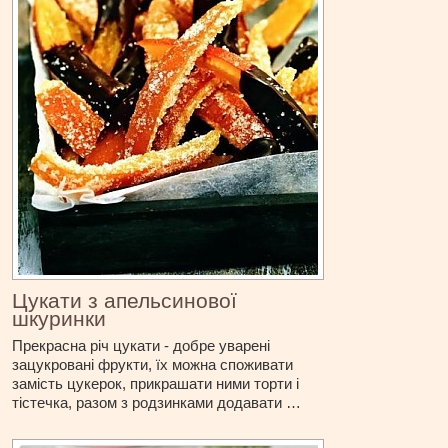
Цукати з апельсинової
шкуринки
Прекрасна річ цукати - добре уварені
зацукровані фрукти, їх можна споживати
замість цукерок, прикрашати ними торти і
тістечка, разом з родзинками додавати …