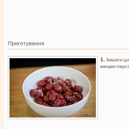
Приготування
Змішати цу
використовуєте