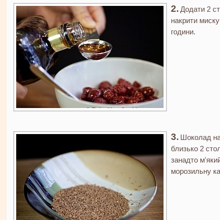
Додати 2 ст
накрити миску 
години.
Шоколад нат
близько 2 сто
занадто м'який
морозильну ка