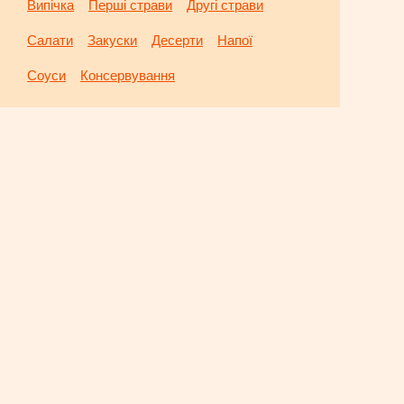
Випічка
Перші страви
Другі страви
Салати
Закуски
Десерти
Напої
Соуси
Консервування