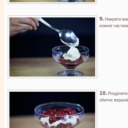
Накрити ви
кожної частини
Розділити
збитих вершків