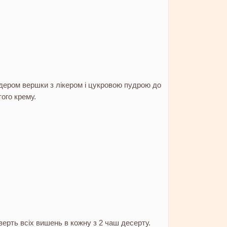
дером вершки з лікером і цукровою пудрою до
ого крему.
ерть всіх вишень в кожну з 2 чаш десерту.