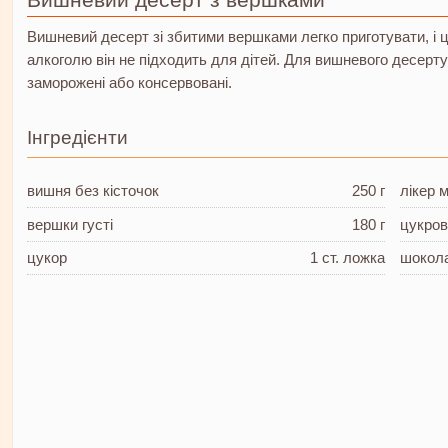
Вишневий десерт зі збитими вершками легко приготувати, і ц
алкоголю він не підходить для дітей. Для вишневого десерту п
заморожені або консервовані.
Інгредієнти
вишня
без кісточок
250 г
лікер
м
вершки
густі
180 г
цукров
цукор
1 ст. ложка
шокол