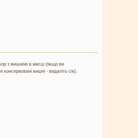
кор з вишнею в мисці (якщо ви
 консервовані вишні - видаліть сік).