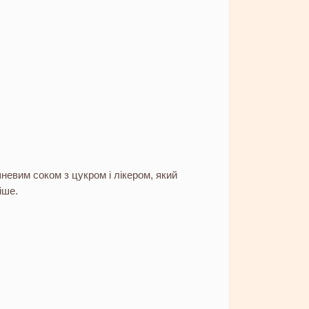
евим соком з цукром і лікером, який
іше.