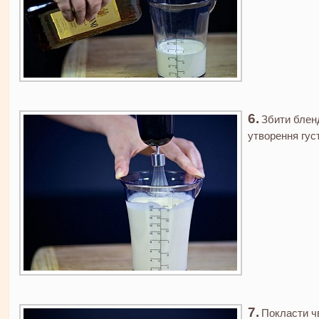
Збити блен
утворення густ
Покласти чв