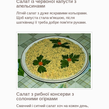
Салат із червоної капусти з
апельсинами
Літній салат з дуже яскравими кольорами.
Щоб капуста стала м’якшою, після
шатківниці її треба добре пом’яти руками.
Салат з рибної консерви з
солоними огірками
Смачний і ситний салат хоч на кожен день,