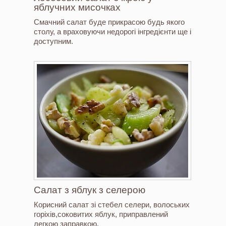
яблучних мисочках
Смачний салат буде прикрасою будь якого
столу, а враховуючи недорогі інгредієнти ще і
доступним.
Салат з яблук з селерою
Корисний салат зі стебел селери, волоських
горіхів,соковитих яблук, приправлений
легкою заправкою.