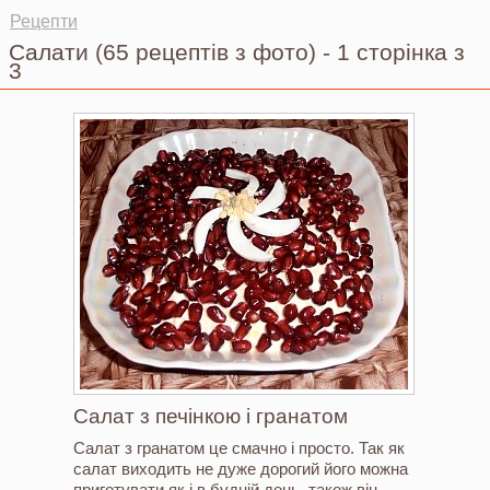
Ви тут
Рецепти
Салати
(65 рецептів з фото)
-
1 сторінка з
3
Салат з печінкою і гранатом
Салат з гранатом це смачно і просто. Так як
салат виходить не дуже дорогий його можна
приготувати як і в будній день, також він