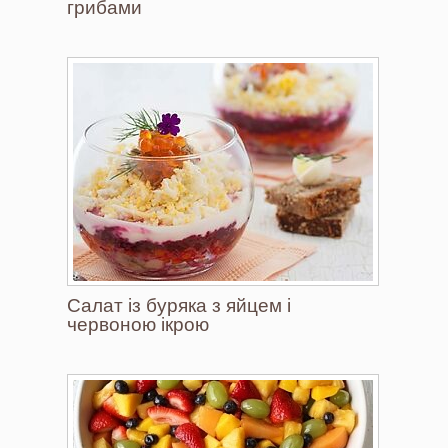
грибами
Салат із буряка з яйцем і
червоною ікрою