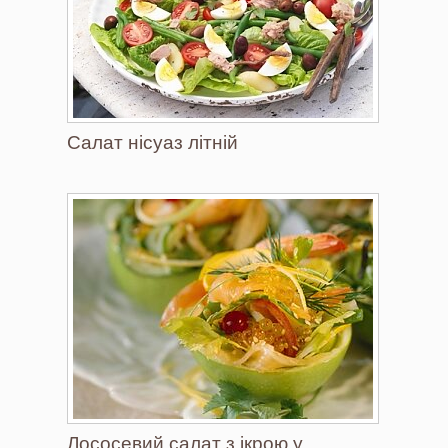
Салат нісуаз літній
Лососевий салат з ікрою у