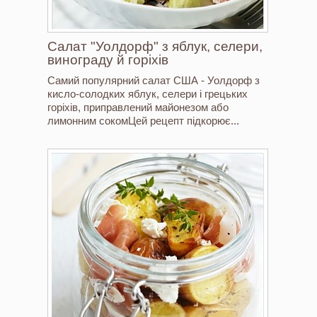
Салат "Уолдорф" з яблук, селери,
винограду й горіхів
Самий популярний салат США - Уолдорф з
кисло-солодких яблук, селери і грецьких
горіхів, приправлений майонезом або
лимонним сокомЦей рецепт підкорює...