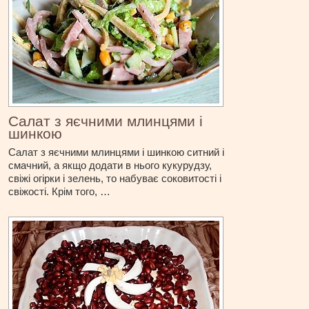
Салат з яєчними млинцями і
шинкою
Салат з яєчними млинцями і шинкою ситний і
смачний, а якщо додати в нього кукурудзу,
свіжі огірки і зелень, то набуває соковитості і
свіжості. Крім того, …