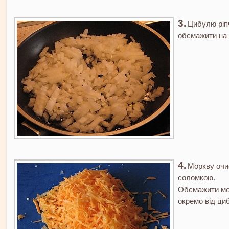
Цибулю ріпч
обсмажити на 
Моркву очис
соломкою.
Обсмажити мор
окремо від циб