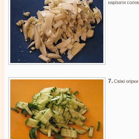
нарізати соло
Свіжі огірк