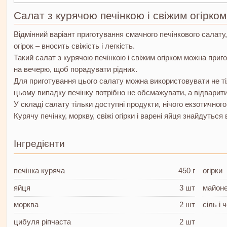
Салат з курячою печінкою і свіжим огірком
Відмінний варіант приготування смачного печінкового салату,
огірок – вносить свіжість і легкість.
Такий салат з курячою печінкою і свіжим огірком можна приг
на вечерю, щоб порадувати рідних.
Для приготування цього салату можна використовувати не тіль
цьому випадку печінку потрібно не обсмажувати, а відварити
У складі салату тільки доступні продукти, нічого екзотичног
Курячу печінку, моркву, свіжі огірки і варені яйця знайдуться
Інгредієнти
печінка куряча
450 г
огірки
яйця
3 шт
майон
морква
2 шт
сіль і
цибуля ріпчаста
2 шт