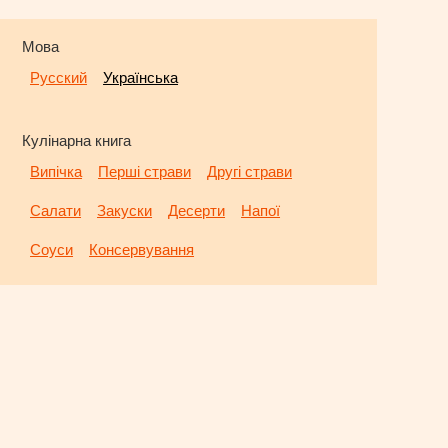
Мова
Русский
Українська
Кулінарна книга
Випічка
Перші страви
Другі страви
Салати
Закуски
Десерти
Напої
Соуси
Консервування