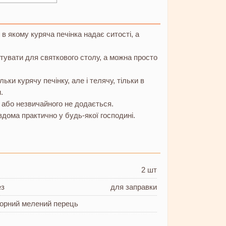
 в якому куряча печінка надає ситості, а
отувати для святкового столу, а можна просто
ки курячу печінку, але і телячу, тільки в
.
о або незвичайного не додається.
 вдома практично у будь-якої господині.
2 шт
ез
для заправки
 чорний мелений перець