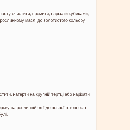
асту очистити, промити, нарізати кубиками,
рослинному маслі до золотистого кольору.
тити, натерти на крупній тертці або нарізати
кву на рослинній олії до повної готовності
улі.