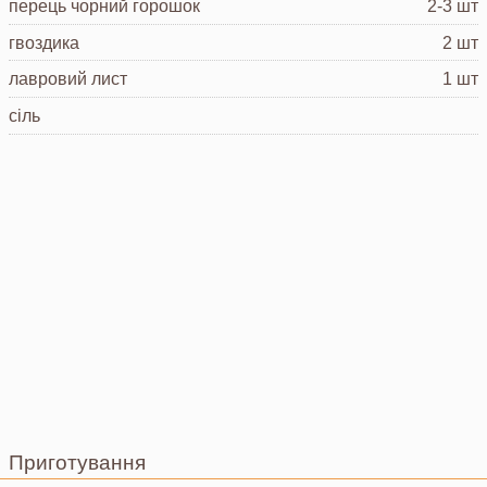
перець чорний горошок
2-3 шт
гвоздика
2 шт
лавровий лист
1 шт
сіль
Приготування