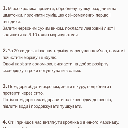
М'ясо кролика промити, оброблену тушку розділити на
шматочки, присипати сумішшю свіжозмелених перцю і
гвоздики.
Залити червоним сухим вином, покласти лавровий лист і
залишити на 8-10 годин маринуватися.
За 30 хв до закінчення терміну маринування м’яса, помити і
почистити моркву і цибулю.
Овочі нарізати соломкою, викласти на добре розігріту
сковорідку і трохи потушкувати з олією.
Помідори обдати окропом, зняти шкуру, подрібнити і
протерти через сито.
Потім помідори теж відправити на сковорідку до овочів,
підлити води і продовжувати тушкувати.
От і прийшов час витягнути кролика з винного маринаду.