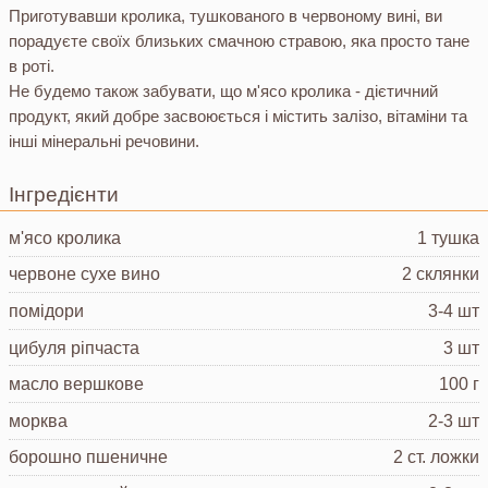
Приготувавши кролика, тушкованого в червоному вині, ви
порадуєте своїх близьких смачною стравою, яка просто тане
в роті.
Не будемо також забувати, що м'ясо кролика - дієтичний
продукт, який добре засвоюється і містить залізо, вітаміни та
інші мінеральні речовини.
Інгредієнти
м'ясо кролика
1 тушка
червоне сухе вино
2 склянки
помідори
3-4 шт
цибуля ріпчаста
3 шт
масло вершкове
100 г
морква
2-3 шт
борошно пшеничне
2 ст. ложки