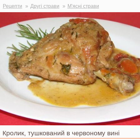
Ви тут
Рецепти
Другі страви
М'ясні страви
Кролик, тушкований в червоному вині