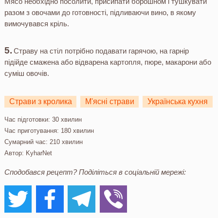
Мясо необхідно посолити, присипати борошном і тушкувати
разом з овочами до готовності, підливаючи вино, в якому
вимочувався кріль.
Страву на стіл потрібно подавати гарячою, на гарнір
підійде смажена або відварена картопля, пюре, макарони або
суміш овочів.
Страви з кролика
М'ясні страви
Українська кухня
Час підготовки:
30 хвилин
Час приготування:
180 хвилин
Сумарний час:
210 хвилин
Автор:
KyharNet
Сподобався рецепт? Поділіться в соціальній мережі: