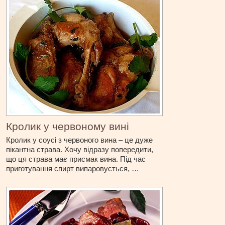
Кролик у червоному вині
Кролик у соусі з червоного вина – це дуже
пікантна страва. Хочу відразу попередити,
що ця страва має присмак вина. Під час
приготування спирт випаровується, …