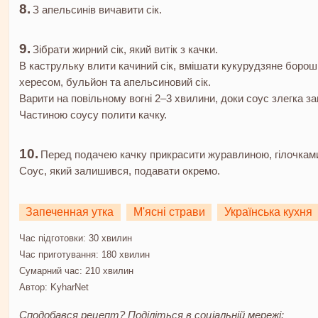
З апельсинів вичавити сік.
Зібрати жирний сік, який витік з качки.
В каструльку влити качиний сік, вмішати кукурудзяне борошн
хересом, бульйон та апельсиновий сік.
Варити на повільному вогні 2–3 хвилини, доки соус злегка за
Частиною соусу полити качку.
Перед подачею качку прикрасити журавлиною, гілочками
Соус, який залишився, подавати окремо.
Запеченная утка
М'ясні страви
Українська кухня
Час підготовки:
30 хвилин
Час приготування:
180 хвилин
Сумарний час:
210 хвилин
Автор:
KyharNet
Сподобався рецепт? Поділіться в соціальній мережі: