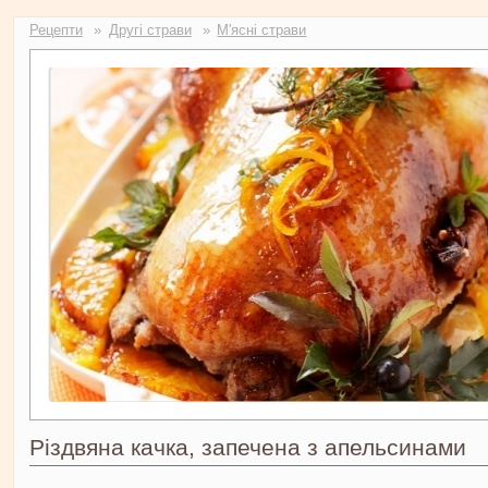
Ви тут
Рецепти
Другі страви
М'ясні страви
Різдвяна качка, запечена з апельсинами