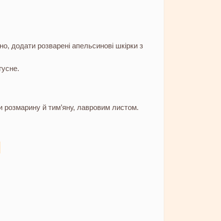
о, додати розварені апельсинові шкірки з
гусне.
 розмарину й тим’яну, лавровим листом.