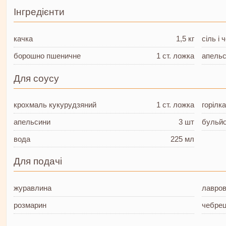
Інгредієнти
качка
1,5 кг
сіль і
борошно пшеничне
1 ст. ложка
апель
Для соусу
крохмаль
кукурудзяний
1 ст. ложка
горілк
апельсини
3 шт
бульй
вода
225 мл
Для подачі
журавлина
лавров
розмарин
чебре