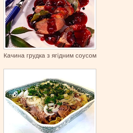
Качина грудка з ягідним соусом