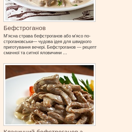
Бефстроганов
М'ясна страва бефстроганов або м'ясо по-
строгановськи— чудова ідея для швидкого
приготування вечері. Бефстроганов — рецепт
смачної та ситної яловичини …
Класичний бефстроганов з