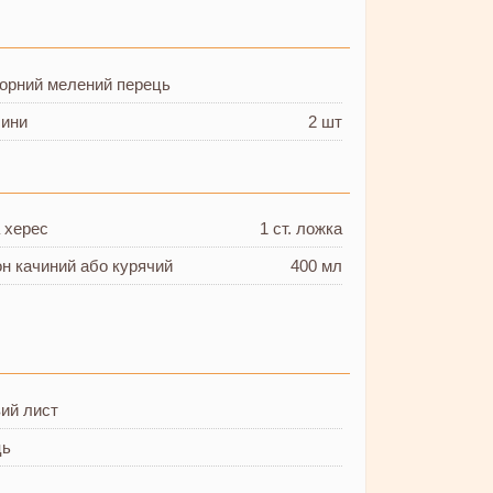
 чорний мелений перець
сини
2 шт
а
херес
1 ст. ложка
он
качиний або курячий
400 мл
ий лист
ць