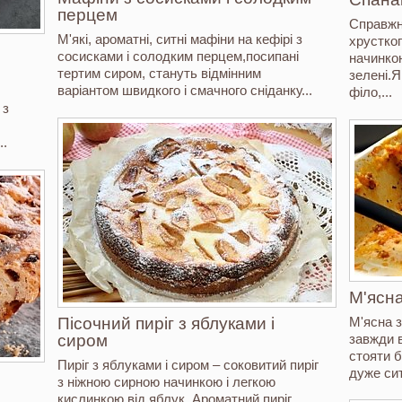
перцем
Справжні
М'які, ароматні, ситні мафіни на кефірі з
хрустког
сосисками і солодким перцем,посипані
начинкою
тертим сиром, стануть відмінним
зелені.Я
варіантом швидкого і смачного сніданку...
філо,...
 з
..
М'ясна
Пісочний пиріг з яблуками і
М'ясна з
сиром
завжди 
стояти б
Пиріг з яблуками і сиром – соковитий пиріг
дуже сит
з ніжною сирною начинкою і легкою
кислинкою від яблук. Ароматний пиріг