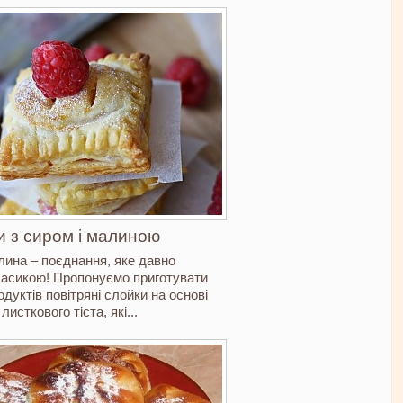
и з сиром і малиною
лина – поєднання, яке давно
ласикою! Пропонуємо приготувати
одуктів повітряні слойки на основі
листкового тіста, які...