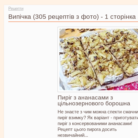
Ви тут
Рецепти
Випічка
(305 рецептів з фото)
-
1 сторінка 
Пиріг з ананасами з
цільнозернового борошна
Не знаєте з чим можна спекти смачн
пиріг взимку? Як варіант - приготуват
пиріг з консервованими ананасами!
Рецепт цього пирога досить
незвичайний...