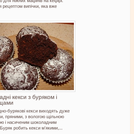
 для ніжних мафінів на кефірі.
 рецептом випічки, яка вже
дні кекси з буряком і
щами
но-бурякові кекси виходять дуже
и, пряними, з вологою щільною
ою і насиченим шоколадним
Буряк робить кекси м'якими,...