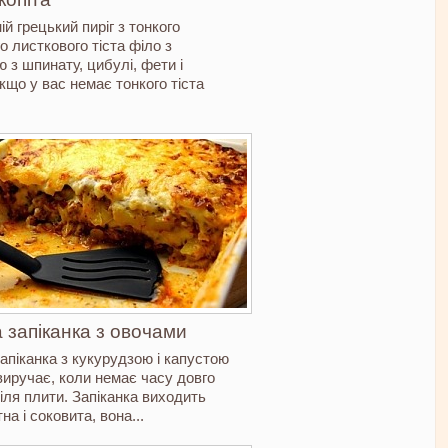
й грецький пиріг з тонкого
о листкового тіста філо з
 з шпинату, цибулі, фети і
кщо у вас немає тонкого тіста
 запіканка з овочами
апіканка з кукурудзою і капустою
виручає, коли немає часу довго
іля плити. Запіканка виходить
на і соковита, вона...