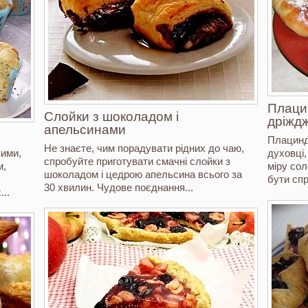
Плацин
Слойки з шоколадом і
дріждж
апельсинами
Плацинд
Не знаєте, чим порадувати рідних до чаю,
кими,
духовці,
спробуйте приготувати смачні слойки з
м,
міру сол
шоколадом і цедрою апельсина всього за
бути спр
30 хвилин. Чудове поєднання...
..