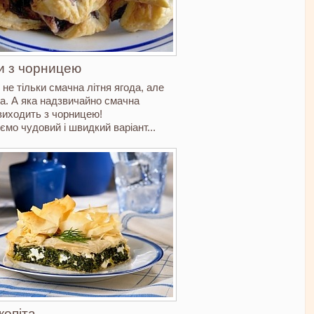
и з чорницею
не тільки смачна літня ягода, але
а. А яка надзвичайно смачна
виходить з чорницею!
мо чудовий і швидкий варіант...
копіта