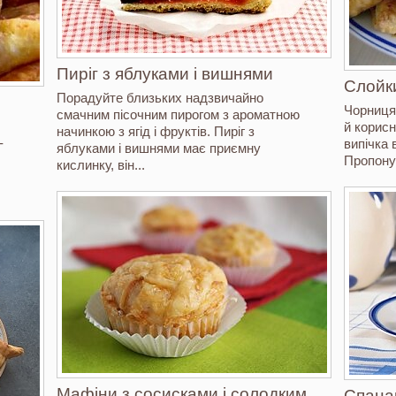
Пиріг з яблуками і вишнями
Слойк
Порадуйте близьких надзвичайно
Чорниця 
смачним пісочним пирогом з ароматною
й корисн
начинкою з ягід і фруктів. Пиріг з
-
випічка 
яблуками і вишнями має приємну
Пропонує
кислинку, він...
Мафіни з сосисками і солодким
Спана