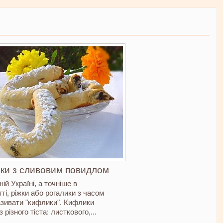
ки з сливовим повидлом
ній Україні, а точніше в
ті, ріжки або рогалики з часом
азивати "кифлики". Кифлики
 різного тіста: листкового,...