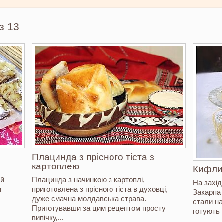
з 13
Плацинда з прісного тіста з
картоплею
Кифли
ий
Плацинда з начинкою з картоплі,
На захід
и
приготовлена з прісного тіста в духовці,
Закарпат
дуже смачна молдавська страва.
стали н
Приготувавши за цим рецептом просту
готують з
випічку,...