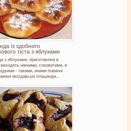
да із здобного
ового тіста з яблуками
и з яблуками, приготовлені в
 виходять ніжними, соковитими, в
одкими - такими, якими повинні
авжні молдавські плацинди...