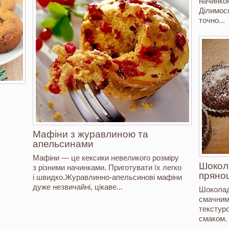
начинкою
Ділимося
точно...
Мафіни з журавлиною та
апельсинами
Мафіни — це кексики невеликого розміру
Шокола
з різними начинками. Приготувати їх легко
пряно
і швидко.Журавлинно-апельсинові мафіни
дуже незвичайні, цікаве...
Шоколад
смачним
текстур
смаком. 