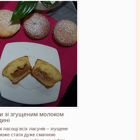
и зі згущеним молоком
дині
 ласощі всіх ласунів – згущене
може стати дуже смачною