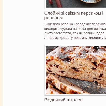
Слойки зі свіжим персиком і
ревенем
З кислого ревеню і солодких персиків
виходить чудова начинка для випічки
листкового тіста, так як ревінь надає
літньому десерту приємну кислинку і.
Різдвяний штолен