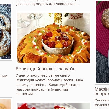
ідеально підходить для чаювання в...
Великодній вінок з глазур'ю
У центрі застілля у світле свято
ьним
Великодня будуть ароматні паски і інша
великодня випічка. Великодній вінок з
Мафін
глазур'ю прикрасить будь-який
всере
святковий...
Улюблені
молоко 