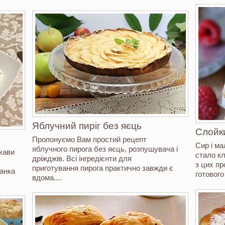
Яблучний пиріг без яєць
Слойк
Пропонуємо Вам простий рецепт
Сир і ма
яблучного пирога без яєць, розпушувача і
 кави
стало к
дріжджів. Всі інгредієнти для
з цих пр
приготування пирога практично завжди є
банка
готового 
вдома....