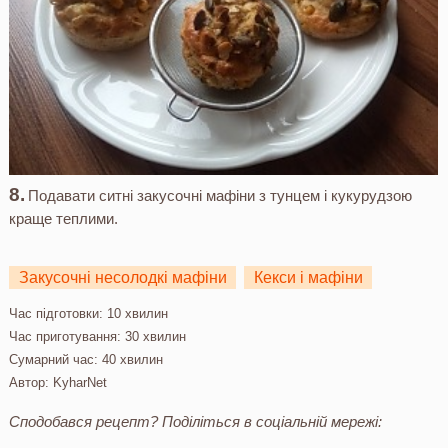
Подавати ситні закусочні мафіни з тунцем і кукурудзою
краще теплими.
Закусочні несолодкі мафіни
Кекси і мафіни
Час підготовки:
10 хвилин
Час приготування:
30 хвилин
Сумарний час:
40 хвилин
Автор:
KyharNet
Сподобався рецепт? Поділіться в соціальній мережі: