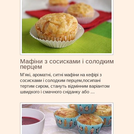
Мафіни з сосисками і солодким
перцем
М'які, ароматні, ситні мафіни на кефірі з
сосисками і солодким перцем,посипані
тертим сиром, стануть відмінним варіантом
швидкого і смачного сніданку або …