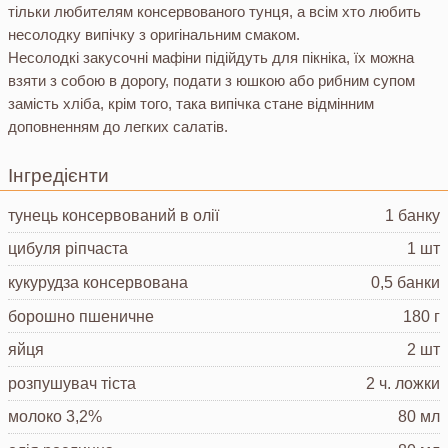
тільки любителям консервованого тунця, а всім хто любить
несолодку випічку з оригінальним смаком.
Несолодкі закусочні мафіни підійдуть для пікніка, їх можна
взяти з собою в дорогу, подати з юшкою або рибним супом
замість хліба, крім того, така випічка стане відмінним
доповненням до легких салатів.
Інгредієнти
тунець консервований
в олії
1 банку
цибуля ріпчаста
1 шт
кукурудза консервована
0,5 банки
борошно пшеничне
180 г
яйця
2 шт
розпушувач тіста
2 ч. ложки
молоко
3,2%
80 мл