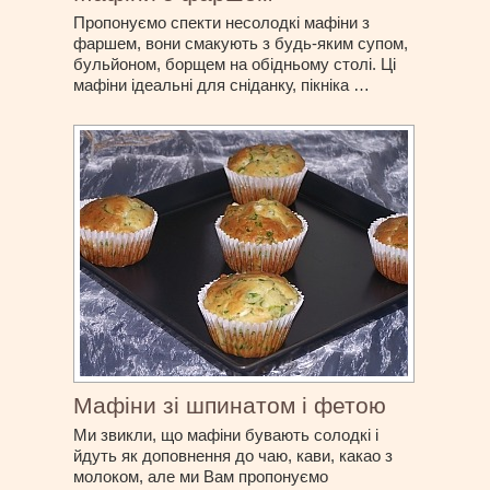
Пропонуємо спекти несолодкі мафіни з
фаршем, вони смакують з будь-яким супом,
бульйоном, борщем на обідньому столі. Ці
мафіни ідеальні для сніданку, пікніка …
Мафіни зі шпинатом і фетою
Ми звикли, що мафіни бувають солодкі і
йдуть як доповнення до чаю, кави, какао з
молоком, але ми Вам пропонуємо