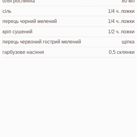
олія рослинна
80 мл
сіль
1/4 ч. ложки
перець чорний мелений
1/4 ч. ложки
кріп сушений
1/2 ч. ложки
перець червоний гострий мелений
щіпка
гарбузове насіння
0,5 склянки