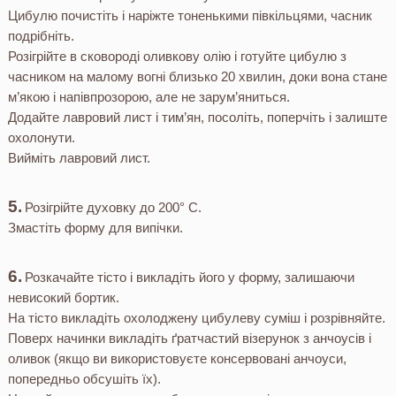
Цибулю почистіть і наріжте тоненькими півкільцями, часник
подрібніть.
Розігрійте в сковороді оливкову олію і готуйте цибулю з
часником на малому вогні близько 20 хвилин, доки вона стане
м’якою і напівпрозорою, але не зарум’яниться.
Додайте лавровий лист і тим’ян, посоліть, поперчіть і залиште
охолонути.
Вийміть лавровий лист.
Розігрійте духовку до 200° C.
Змастіть форму для випічки.
Розкачайте тісто і викладіть його у форму, залишаючи
невисокий бортик.
На тісто викладіть охолоджену цибулеву суміш і розрівняйте.
Поверх начинки викладіть ґратчастий візерунок з анчоусів і
оливок (якщо ви використовуєте консервовані анчоуси,
попередньо обсушіть їх).