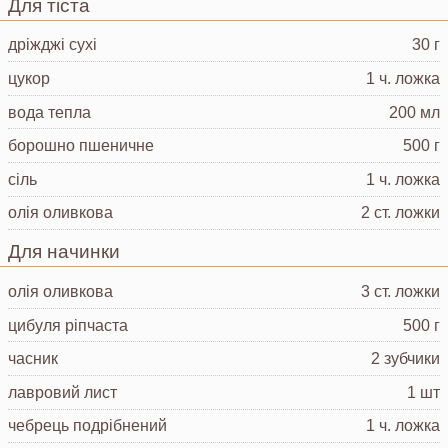
Для тіста
дріжджі сухі
30 г
цукор
1 ч. ложка
вода
тепла
200 мл
борошно пшеничне
500 г
сіль
1 ч. ложка
олія оливкова
2 ст. ложки
Для начинки
олія оливкова
3 ст. ложки
цибуля ріпчаста
500 г
часник
2 зубчики
лавровий лист
1 шт
чебрець
подрібнений
1 ч. ложка