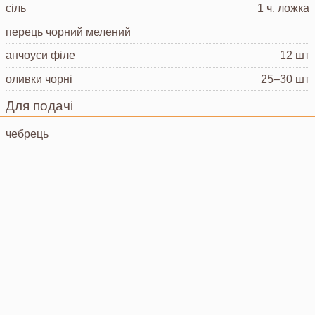
сіль
1 ч. ложка
перець чорний мелений
анчоуси
філе
12 шт
оливки
чорні
25–30 шт
Для подачі
чебрець