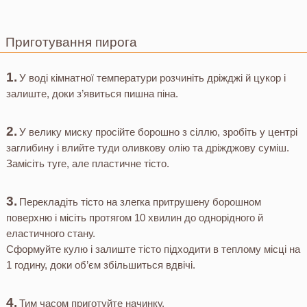
Приготування пирога
У воді кімнатної температури розчиніть дріжджі й цукор і
залиште, доки з’явиться пишна піна.
У велику миску просійте борошно з сіллю, зробіть у центрі
заглибину і влийте туди оливкову олію та дріжджову суміш.
Замісіть туге, але пластичне тісто.
Перекладіть тісто на злегка притрушену борошном
поверхню і місіть протягом 10 хвилин до однорідного й
еластичного стану.
Сформуйте кулю і залиште тісто підходити в теплому місці на
1 годину, доки об’єм збільшиться вдвічі.
Тим часом приготуйте начинку.