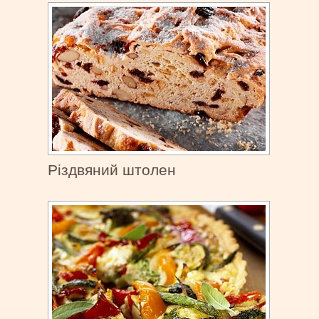
Різдвяний штолен