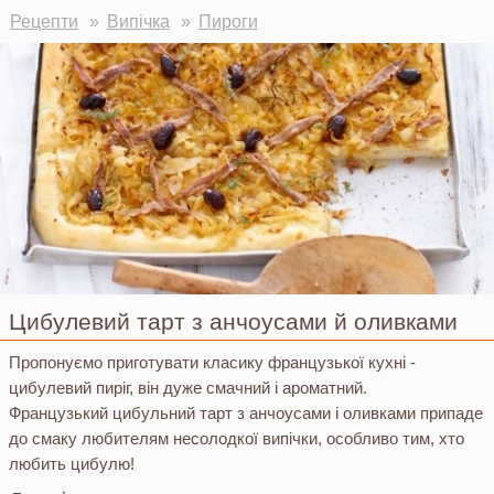
Ви тут
Рецепти
Випічка
Пироги
Цибулевий тарт з анчоусами й оливками
Пропонуємо приготувати класику французької кухні -
цибулевий пиріг, він дуже смачний і ароматний.
Французький цибульний тарт з анчоусами і оливками припаде
до смаку любителям несолодкої випічки, особливо тим, хто
любить цибулю!