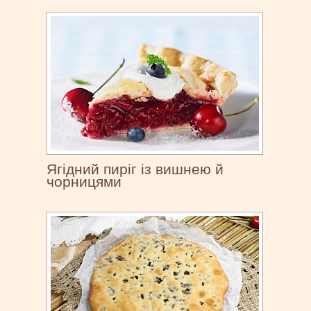
Ягідний пиріг із вишнею й
чорницями