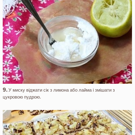
У миску віджати сік з лимона або лайма і змішати з
цукровою пудрою.