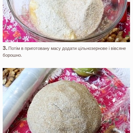
Потім в приготовану масу додати цільнозернове і вівсяне
борошно.