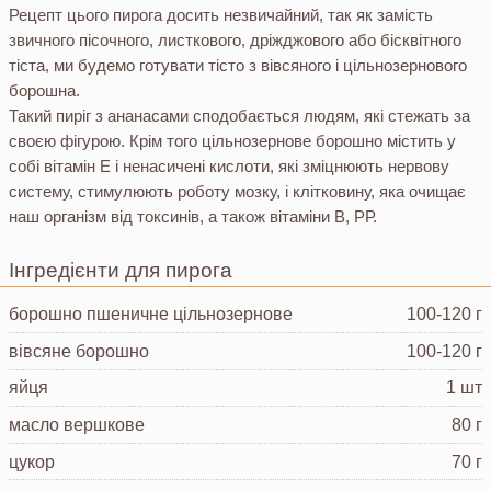
Рецепт цього пирога досить незвичайний, так як замість
звичного пісочного, листкового, дріжджового або бісквітного
тіста, ми будемо готувати тісто з вівсяного і цільнозернового
борошна.
Такий пиріг з ананасами сподобається людям, які стежать за
своєю фігурою. Крім того цільнозернове борошно містить у
собі вітамін Е і ненасичені кислоти, які зміцнюють нервову
систему, стимулюють роботу мозку, і клітковину, яка очищає
наш організм від токсинів, а також вітаміни В, РР.
Інгредієнти для пирога
борошно пшеничне
цільнозернове
100-120 г
вівсяне борошно
100-120 г
яйця
1 шт
масло вершкове
80 г
цукор
70 г