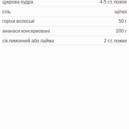
цукрова пудра
4-5 ст. ложок
сіль
щіпка
горіхи волоські
50 г
ананаси
консервовані
200 г
сік лимонний
або лайма
2 ст. ложки