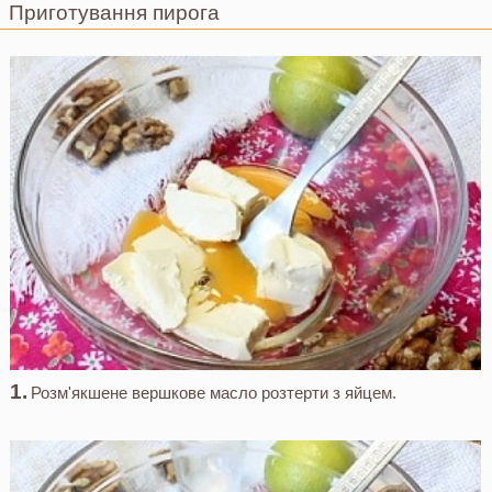
Приготування пирога
Розм'якшене вершкове масло розтерти з яйцем.