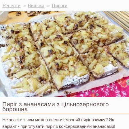
Ви тут
Рецепти
Випічка
Пироги
Пиріг з ананасами з цільнозернового
борошна
Не знаєте з чим можна спекти смачний пиріг взимку? Як
варіант - приготувати пиріг з консервованими ананасами!