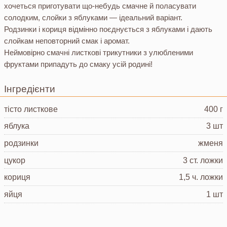
хочеться приготувати що-небудь смачне й поласувати
солодким, слойки з яблуками — ідеальний варіант.
Родзинки і кориця відмінно поєднується з яблуками і дають
слойкам неповторний смак і аромат.
Неймовірно смачні листкові трикутники з улюбленими
фруктами припадуть до смаку усій родині!
Інгредієнти
тісто листкове
400 г
яблука
3 шт
родзинки
жменя
цукор
3 ст. ложки
кориця
1,5 ч. ложки
яйця
1 шт