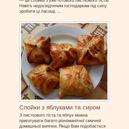
— це слойки з уже готового листкового тіста!
Навіть недосвідченим господаркам під силу
зробити ці ласощі, …
Слойки з яблуками та сиром
З листкового тіста та яблук можна
приготувати багато різноманітної смачної
домашньої випічки. Якщо Вам подобається