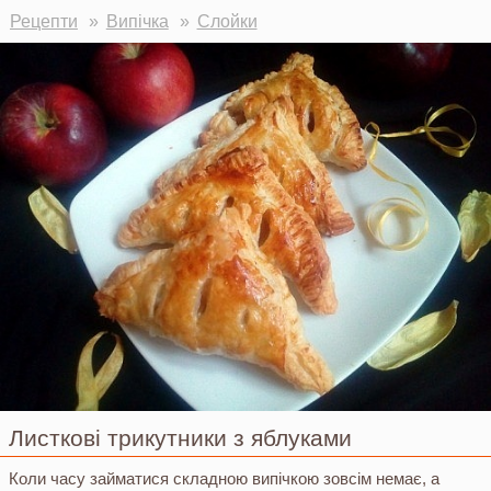
Ви тут
Рецепти
Випічка
Слойки
Листкові трикутники з яблуками
Коли часу займатися складною випічкою зовсім немає, а