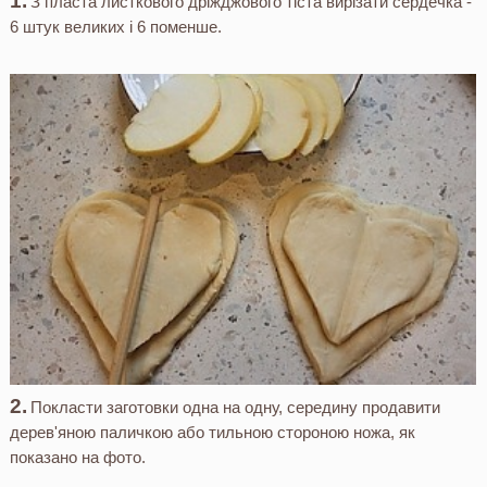
З пласта листкового дріжджового тіста вирізати сердечка -
6 штук великих і 6 поменше.
Покласти заготовки одна на одну, середину продавити
дерев'яною паличкою або тильною стороною ножа, як
показано на фото.