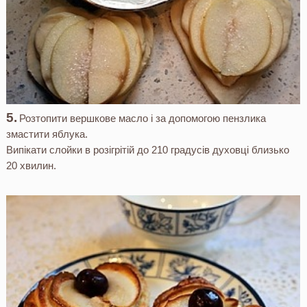
Розтопити вершкове масло і за допомогою пензлика
змастити яблука.
Випікати слойки в розігрітій до 210 градусів духовці близько
20 хвилин.