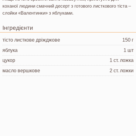
коханої людини смачний десерт з готового листкового тіста –
слойки «Валентинки» з яблуками.
Інгредієнти
тісто листкове
дріжджове
150 г
яблука
1 шт
цукор
1 ст. ложка
масло вершкове
2 ст. ложки