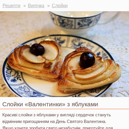
Ви тут
Рецепти
Випічка
Слойки
Слойки «Валентинки» з яблуками
Красиві слойки з яблуками у вигляді сердечок стануть
відмінним пригощанням на День Святого Валентина.
Якщо хочете зробити свято незабутнім, приготуйте для