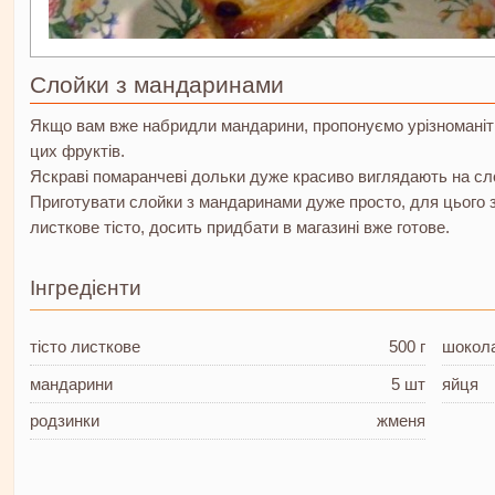
Слойки з мандаринами
Якщо вам вже набридли мандарини, пропонуємо урізноманітн
цих фруктів.
Яскраві помаранчеві дольки дуже красиво виглядають на сл
Приготувати слойки з мандаринами дуже просто, для цього 
листкове тісто, досить придбати в магазині вже готове.
Інгредієнти
тісто листкове
500 г
шокол
мандарини
5 шт
яйця
родзинки
жменя