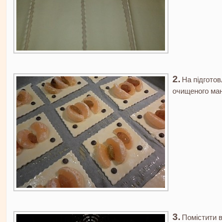
На підготов
очищеного ман
Помістити в