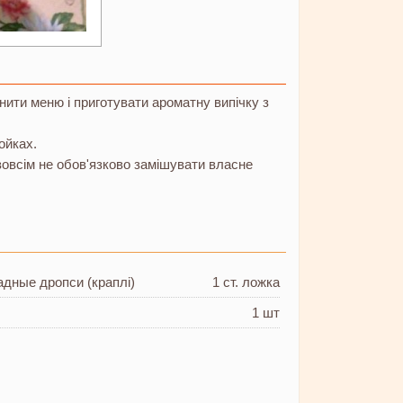
ити меню і приготувати ароматну випічку з
ойках.
зовсім не обов'язково замішувати власне
адные дропси
(краплі)
1 ст. ложка
1 шт