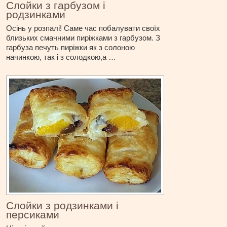
Слойки з гарбузом і
родзинками
Осінь у розпалі! Саме час побалувати своїх
близьких смачними пиріжками з гарбузом. З
гарбуза печуть пиріжки як з солоною
начинкою, так і з солодкою,а …
Слойки з родзинками і
персиками