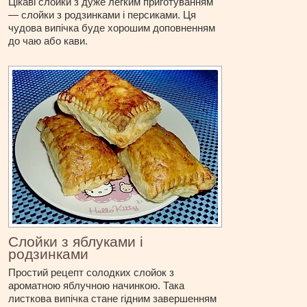
Цікаві слойки з дуже легким приготуванням
— слойки з родзинками і персиками. Ця
чудова випічка буде хорошим доповненням
до чаю або кави.
Слойки з яблуками і
родзинками
Простий рецепт солодких слойок з
ароматною яблучною начинкою. Така
листкова випічка стане гідним завершенням