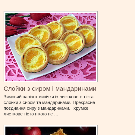
Слойки з сиром і мандаринами
Зимовий варіант випічки із листкового тіста –
слойки з сиром та мандаринами. Прекрасне
поєднання сиру з мандаринами, і хрумке
листкове тісто нікого не …