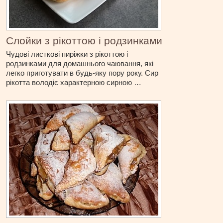
Слойки з рікоттою і родзинками
Чудові листкові пиріжки з рікоттою і
родзинками для домашнього чаювання, які
легко приготувати в будь-яку пору року. Сир
рікотта володіє характерною сирною …