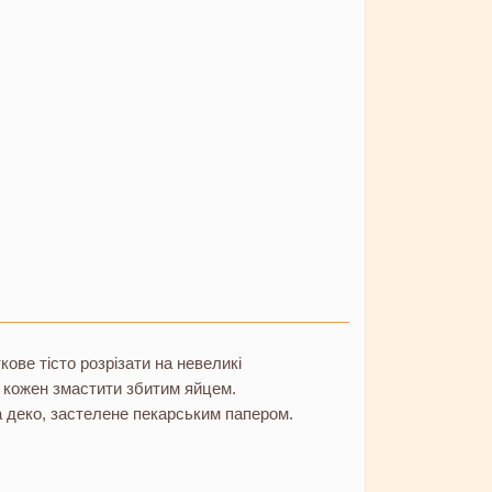
кове тісто розрізати на невеликі
 кожен змастити збитим яйцем.
 деко, застелене пекарським папером.