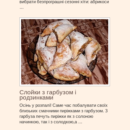
вибрати безпрограшні сезонні хіти: абрикоси
…
Слойки з гарбузом і
родзинками
Осінь у розпалі! Саме час побалувати своїх
близьких смачними пиріжками з гарбузом. З
гарбуза печуть пиріжки як з солоною
начинкою, так і з солодкою,а …