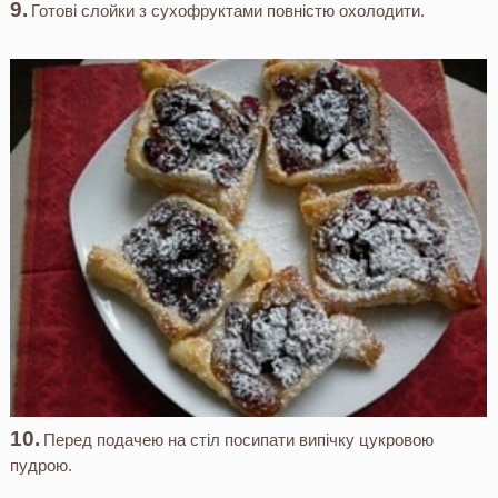
Готові слойки з сухофруктами повністю охолодити.
Перед подачею на стіл посипати випічку цукровою
пудрою.