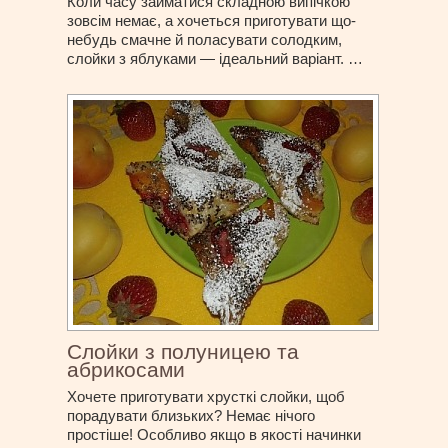
Коли часу займатися складною випічкою
зовсім немає, а хочеться приготувати що-
небудь смачне й поласувати солодким,
слойки з яблуками — ідеальний варіант. …
Слойки з полуницею та
абрикосами
Хочете приготувати хрусткі слойки, щоб
порадувати близьких? Немає нічого
простіше! Особливо якщо в якості начинки