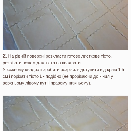
На рівній поверхні розкласти готове листкове тісто,
розрізати ножем для тіста на квадрати.
У кожному квадраті зробити розрізи: відступити від краю 1,5
см і порізати тісто L - подібно (не прорізаючи до кінця у
верхньому лівому куті і правому нижньому).