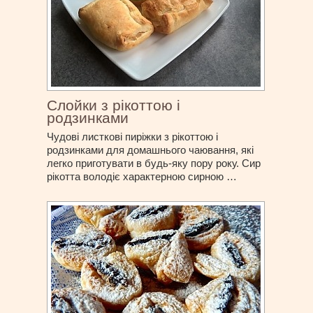
Слойки з рікоттою і
родзинками
Чудові листкові пиріжки з рікоттою і
родзинками для домашнього чаювання, які
легко приготувати в будь-яку пору року. Сир
рікотта володіє характерною сирною …