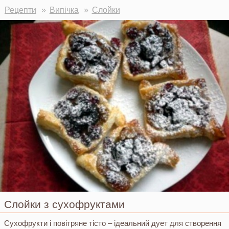
Ви тут
Рецепти
Випічка
Слойки
Слойки з сухофруктами
Сухофрукти і повітряне тісто – ідеальний дует для створення