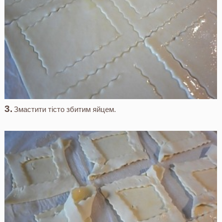
Змастити тісто збитим яйцем.