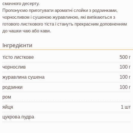
смачного десерту.
Пропонуємо приготувати ароматні слойки з родзинками,
чорносливом і сушеною журавлиною, які випікаються з
готового листкового тіста і стануть прекрасним доповненням
до чашки чаю або кави.
Інгредієнти
тісто листкове
500 г
чорнослив
100 г
журавлина
сушена
100 г
родзинки
100 г
ром
яйця
1 шт
цукрова пудра