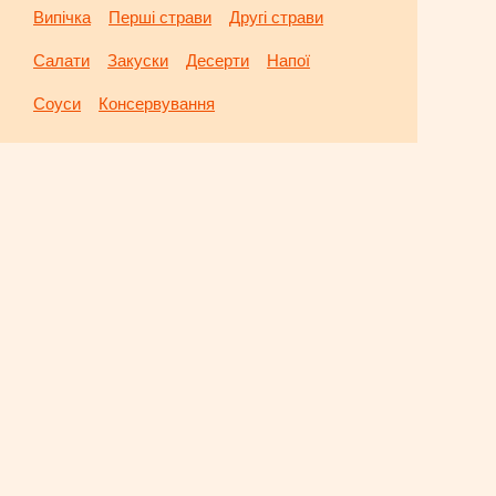
Випічка
Перші страви
Другі страви
Салати
Закуски
Десерти
Напої
Соуси
Консервування