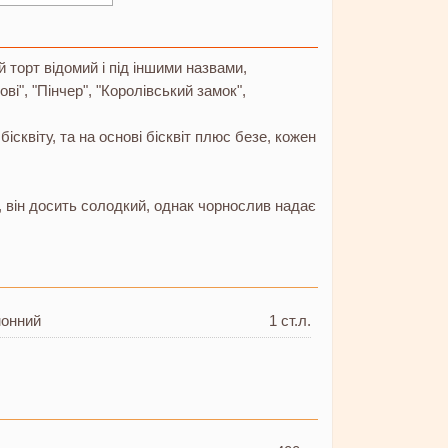
й торт відомий і під іншими назвами,
ві", "Пінчер", "Королівський замок",
бісквіту, та на основі бісквіт плюс безе, кожен
, він досить солодкий, однак чорнослив надає
монний
1 ст.л.