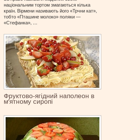
національним тортом змагаються кілька
країн. Вірмени називають його «Трчни кат»,
тобто «Пташине молоко» поляки —
«Стефанка», …
Фруктово-ягідний наполеон в
м'ятному сиропі