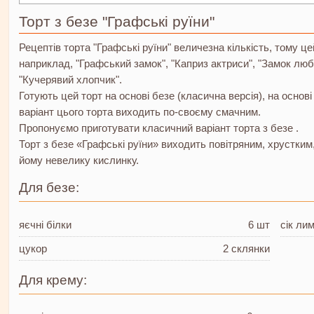
Торт з безе "Графські руїни"
Рецептів торта "Графські руїни" величезна кількість, тому це
наприклад, "Графський замок", "Каприз актриси", "Замок любо
"Кучерявий хлопчик".
Готують цей торт на основі безе (класична версія), на основі 
варіант цього торта виходить по-своєму смачним.
Пропонуємо приготувати класичний варіант торта з безе .
Торт з безе «Графські руїни» виходить повітряним, хрустким
йому невелику кислинку.
Для безе:
яєчні білки
6 шт
сік ли
цукор
2 склянки
Для крему: