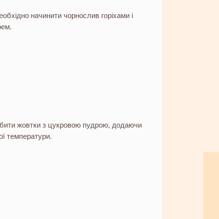
еобхідно начинити чорнослив горіхами і
рем.
збити жовтки з цукровою пудрою, додаючи
ої температури.