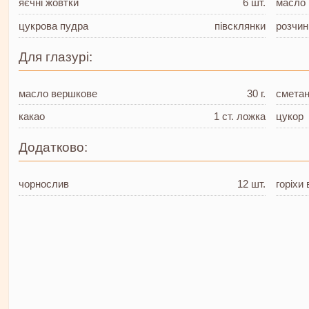
яєчні жовтки
6 шт.
масло
цукрова пудра
півсклянки
розчин
Для глазурі:
масло вершкове
30 г.
смета
какао
1 ст. ложка
цукор
Додатково:
чорнослив
12 шт.
горіхи