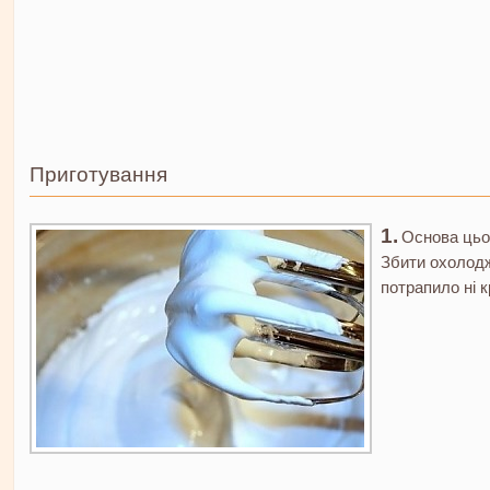
Приготування
Основа цьог
Збити охолодже
потрапило ні к