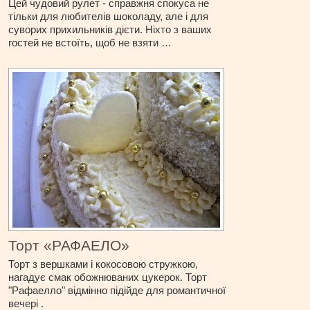
Цей чудовий рулет - справжня спокуса не
тільки для любителів шоколаду, але і для
суворих прихильників дієти. Ніхто з ваших
гостей не встоїть, щоб не взяти …
Торт «РАФАЕЛО»
Торт з вершками і кокосовою стружкою,
нагадує смак обожнюваних цукерок. Торт
"Рафаелло" відмінно підійде для романтичної
вечері .