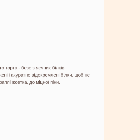
о торта - безе з яєчних білків.
ні і акуратно відокремлені білки, щоб не
раплі жовтка, до міцної піни.