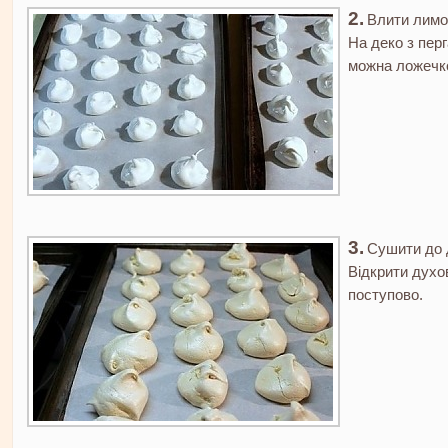
Влити лимон
На деко з пер
можна ложечк
Сушити до д
Відкрити духо
поступово.