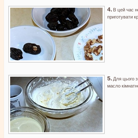
В цей час н
приготувати к
Для цього 
масло кімнатн