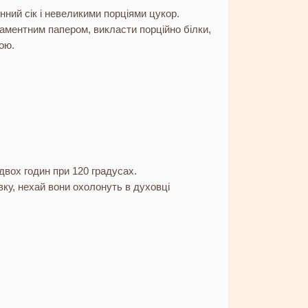
ний сік і невеликими порціями цукор.
гаментним папером, викласти порційно білки,
ою.
вох годин при 120 градусах.
вку, нехай вони охолонуть в духовці