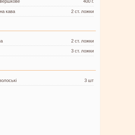
 вершкове
400 г.
на кава
2 ст. ложки
на
2 ст. ложки
3 ст. ложки
 волоські
3 шт