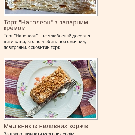
Торт "Наполеон" з заварним
кремом
Торт "Наполеон" - це улюблений десерт з
дитинства, хто не любить цей смачний,
повітряний, соковитий торт.
Медівник із наливних коржів
За право називати медівник своїм