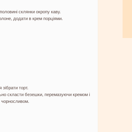
половині склянки окропу каву.
олоне, додати в крем порціями.
зібрати торт.
ьно скласти безешки, перемазуючи кремом і
 чорносливом.