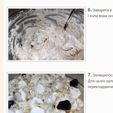
Заварити в 
І коли вона ох
Залишилося 
Для цього щіл
перекладаючи