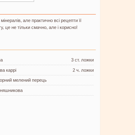
 мінералів, але практично всі рецепти її
, це не тільки смачно, але і корисно!
на
3 ст. ложки
ва каррі
2 ч. ложки
 чорний мелений перець
оняшникова