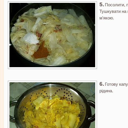
Посолити, п
Тушкувати на п
м'якою.
Готову кап
рідина.