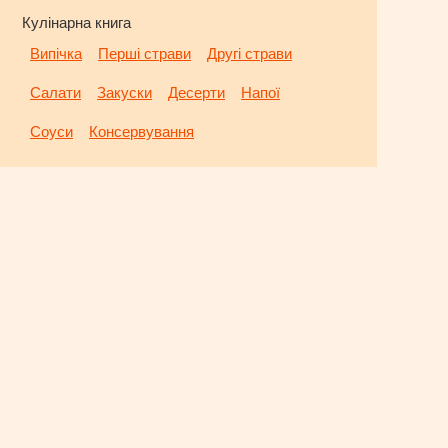
Кулінарна книга
Випічка
Перші страви
Другі страви
Салати
Закуски
Десерти
Напої
Соуси
Консервування