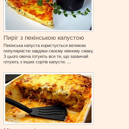
Пиріг з пекінською капустою
Пекінська капуста користується великою
популярністю завдяки своєму ніжному смаку.
З цього овоча готують все те, що зазвичай
готують з інших сортів капусти. …