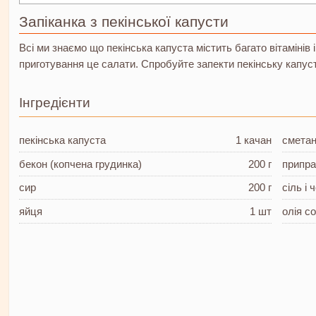
Запіканка з пекінської капусти
Всі ми знаємо що пекінська капуста містить багато вітамінів і
приготування це салати. Спробуйте запекти пекінську капусту
Інгредієнти
пекінська капуста
1 качан
смета
бекон
(копчена грудинка)
200 г
припра
сир
200 г
сіль і
яйця
1 шт
олія с