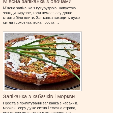
М'ясна запіканка з овочами
М'ясна запіканка з кукурудзою і капустою
завжди виручає, коли немає часу довго
стояти біля плити. Запіканка виходить дуже
ситна і соковита, вона проста …
Запіканка з кабачків і моркви
Проста в приготуванні запіканка з кабачків,
моркви і сиру дуже ситна і смачна страва,
яку можна вживати як в холодному, так і