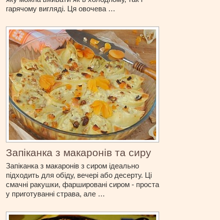
гарячому вигляді. Ця овочева …
Запіканка з макаронів та сиру
Запіканка з макаронів з сиром ідеально
підходить для обіду, вечері або десерту. Ці
смачні ракушки, фаршировані сиром - проста
у приготуванні страва, але …