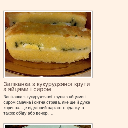
Запіканка з кукурудзяної крупи
з яйцями і сиром
Запіканка з кукурудзяної крупи з яйцями і
сиром смачна і ситна страва, яке ще й дуже
корисна. Це відмінний варіант сніданку, а
також обіду або вечері. …