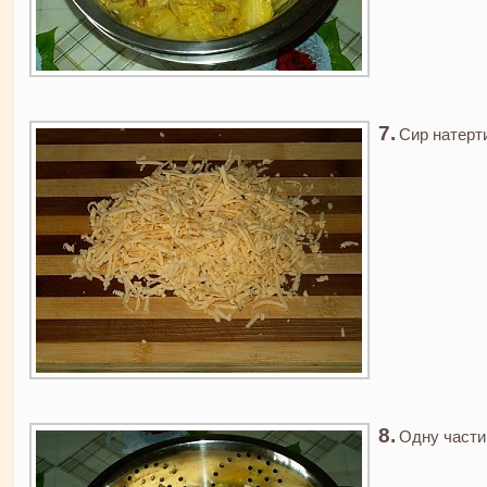
Сир натерти
Одну частин