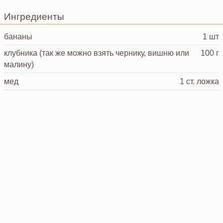
Ингредиенты
бананы
1 шт
клубника
(так же можно взять чернику, вишню или
100 г
малину)
мед
1 ст. ложка