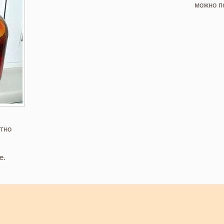
можно по
ятно
е.