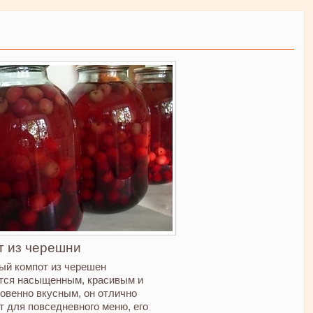
т из черешни
ый компот из черешен
тся насыщенным, красивым и
овенно вкусным, он отлично
т для повседневного меню, его