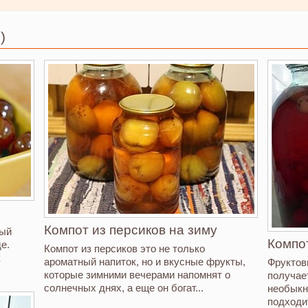
)
Компот из персиков на зиму
рый
Компо
е.
Компот из персиков это не только
к
ароматный напиток, но и вкусные фрукты,
Фруктов
которые зимними вечерами напомнят о
получае
солнечных днях, а еще он богат...
необыкн
подходи