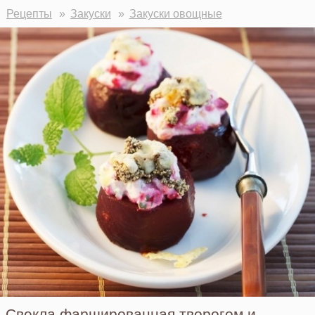
Рецепты
Закуски
Закуски овощные
Свекла фаршированная творогом и