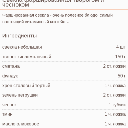
чесноком
Фаршированная свекла - очень полезное блюдо, самый
настоящий витаминный коктейль.
Ингредиенты
свекла
небольшая
4 шт
творог
кисломолочный
150 г
сметана
2 ст. ложки
фундук
50 г
хрен столовый
тертый
1 ч. ложка
зелень петрушки
2 ст. ложки
чеснок
1 зубчик
тмин
1 ч. ложка
масло оливковое
1 ч. ложка