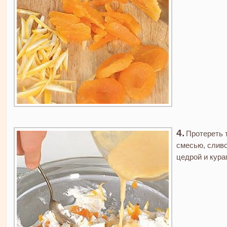
Протереть 
смесью, слив
цедрой и кура