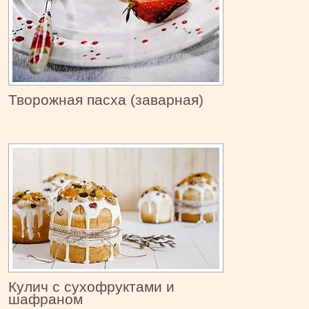
Творожная пасха (заварная)
Кулич с сухофруктами и
шафраном