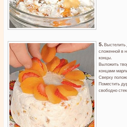
Выстелить 
сложенной в 
концы.
Выложить твор
концами марли
Сверху положи
Поместить дур
свободно стек