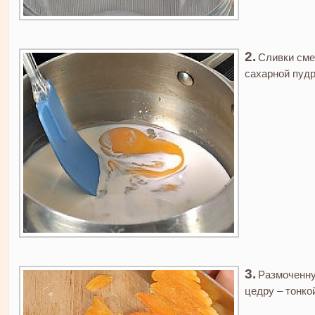
Сливки сме
сахарной пудр
Размоченну
цедру – тонко