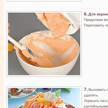
Для верхн
Продолжая взб
Переложить п
Выложить п
удалить.
Украсить пасх
коктейльными 