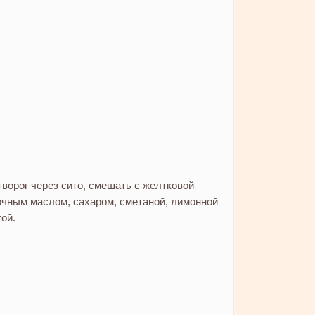
творог через сито, смешать с желтковой
очным маслом, сахаром, сметаной, лимонной
гой.