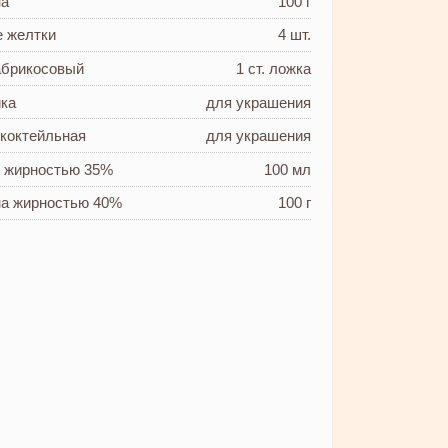
на
100 г
е желтки
4 шт.
абрикосовый
1 ст. ложка
ика
для украшения
я
коктейльная
для украшения
и
жирностью 35%
100 мл
на
жирностью 40%
100 г