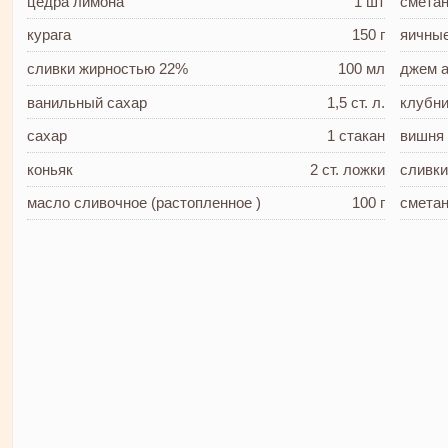
цедра лимона
1 шт
смета
курага
150 г
яичны
сливки
жирностью 22%
100 мл
джем
ванильный сахар
1,5 ст. л.
клубн
сахар
1 стакан
вишн
коньяк
2 ст. ложки
сливк
масло сливочное
(растопленное )
100 г
смета