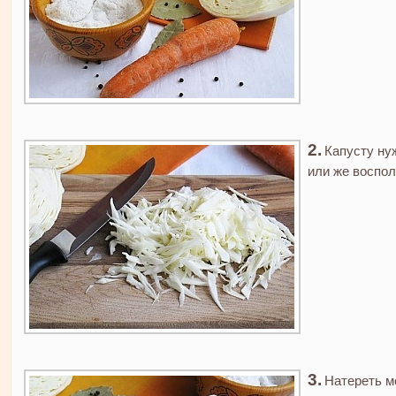
Капусту ну
или же воспо
Натереть м