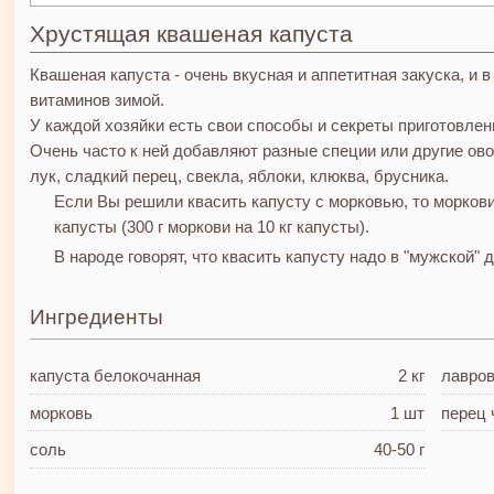
Хрустящая квашеная капуста
Квашеная капуста - очень вкусная и аппетитная закуска, и 
витаминов зимой.
У каждой хозяйки есть свои способы и секреты приготовле
Очень часто к ней добавляют разные специи или другие ов
лук, сладкий перец, свекла, яблоки, клюква, брусника.
Если Вы решили квасить капусту с морковью, то моркови
капусты (300 г моркови на 10 кг капусты).
В народе говорят, что квасить капусту надо в "мужской" 
Ингредиенты
капуста белокочанная
2 кг
лавро
морковь
1 шт
перец 
соль
40-50 г