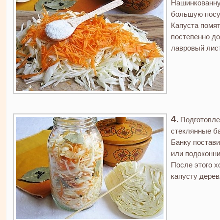
Нашинкованну
большую посу
Капуста помят
постепенно д
лавровый лист
Подготовле
стеклянные ба
Банку постави
или подоконни
После этого х
капусту дерев