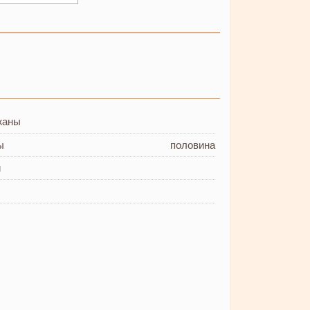
жаны
ы
половина
и