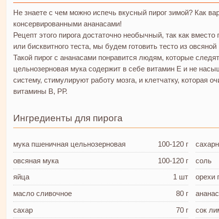
Не знаете с чем можно испечь вкусный пирог зимой? Как вар
консервированными ананасами!
Рецепт этого пирога достаточно необычный, так как вместо 
или бисквитного теста, мы будем готовить тесто из овсяной
Такой пирог с ананасами понравится людям, которые следят
цельнозерновая мука содержит в себе витамин Е и не нас
систему, стимулируют работу мозга, и клетчатку, которая оч
витамины В, РР.
Ингредиенты для пирога
мука пшеничная
цельнозерновая
100-120 г
сахарн
овсяная мука
100-120 г
соль
яйца
1 шт
орехи 
масло сливочное
80 г
анана
сахар
70 г
сок л