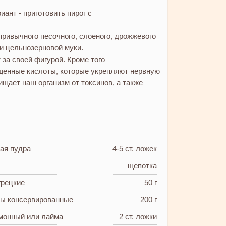
иант - приготовить пирог с
привычного песочного, слоеного, дрожжевого
 и цельнозерновой муки.
 за своей фигурой. Кроме того
ыщенные кислоты, которые укрепляют нервную
ищает наш организм от токсинов, а также
ая пудра
4-5 ст. ложек
щепотка
грецкие
50 г
сы
консервированные
200 г
имонный
или лайма
2 ст. ложки