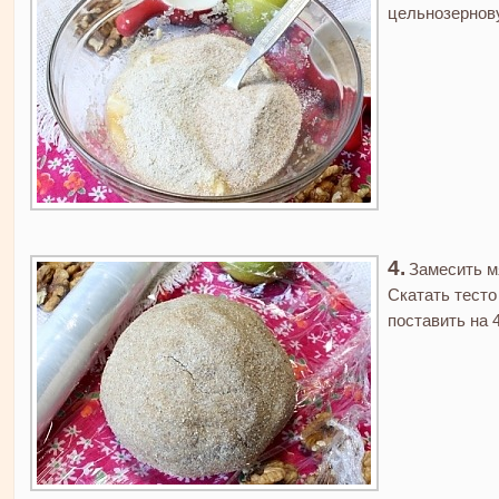
цельнозернову
Замесить мя
Скатать тесто
поставить на 