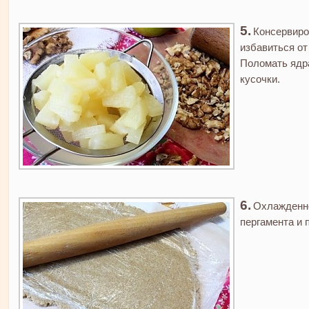
Консервиро
избавиться от
Поломать ядра
кусочки.
Охлажденно
пергамента и 