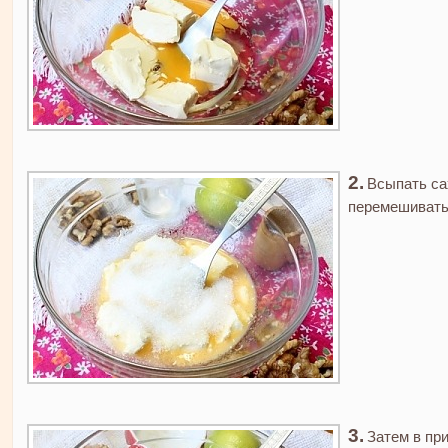
Всыпать са
перемешивать
Затем в пр