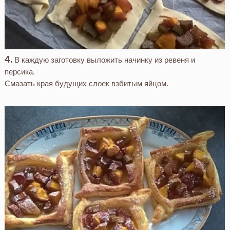
В каждую заготовку выложить начинку из ревеня и
персика.
Смазать края будущих слоек взбитым яйцом.