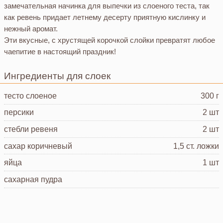
замечательная начинка для выпечки из слоеного теста, так
как ревень придает летнему десерту приятную кислинку и
нежный аромат.
Эти вкусные, с хрустящей корочкой слойки превратят любое
чаепитие в настоящий праздник!
Ингредиенты для слоек
тесто слоеное
300 г
персики
2 шт
стебли ревеня
2 шт
сахар коричневый
1,5 ст. ложки
яйца
1 шт
сахарная пудра