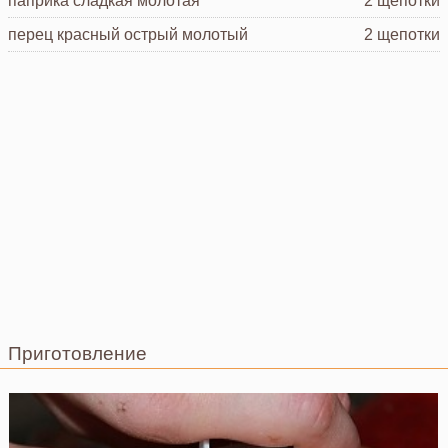
паприка
сладкая молотая
2 щепотки
перец красный острый
молотый
2 щепотки
Приготовление