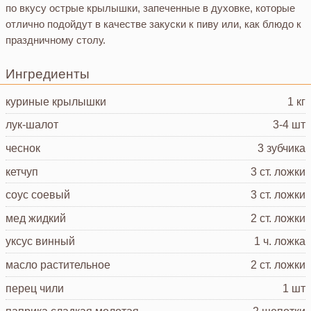
по вкусу острые крылышки, запеченные в духовке, которые
отлично подойдут в качестве закуски к пиву или, как блюдо к
праздничному столу.
Ингредиенты
куриные крылышки
1 кг
лук-шалот
3-4 шт
чеснок
3 зубчика
кетчуп
3 ст. ложки
соус соевый
3 ст. ложки
мед
жидкий
2 ст. ложки
уксус
винный
1 ч. ложка
масло растительное
2 ст. ложки
перец чили
1 шт