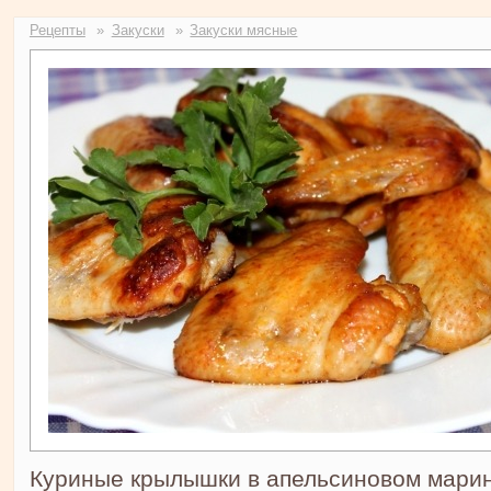
Рецепты
Закуски
Закуски мясные
Куриные крылышки в апельсиновом мари