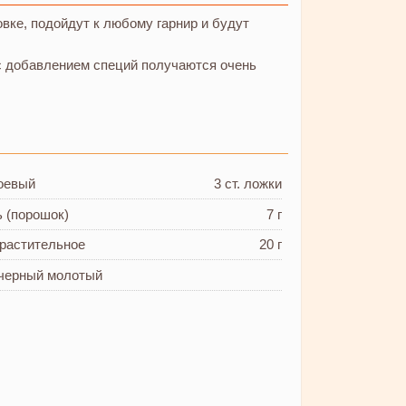
ке, подойдут к любому гарнир и будут
с добавлением специй получаются очень
оевый
3 ст. ложки
ь
(порошок)
7 г
растительное
20 г
 черный молотый