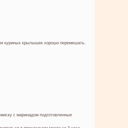
я куриных крылышек хорошо перемешать.
 миску с маринадом подготовленные
новаться в прохладном месте на 3 часа.