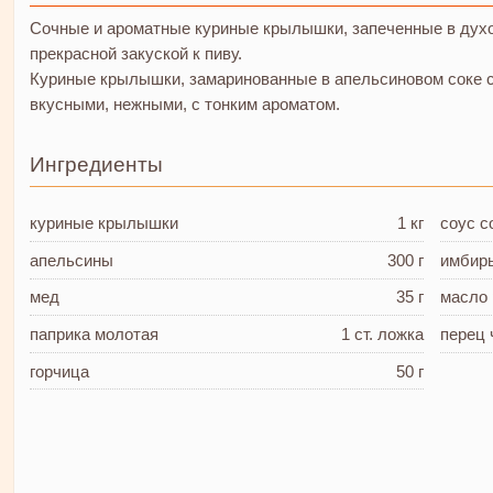
Сочные и ароматные куриные крылышки, запеченные в духов
прекрасной закуской к пиву.
Куриные крылышки, замаринованные в апельсиновом соке 
вкусными, нежными, с тонким ароматом.
Ингредиенты
куриные крылышки
1 кг
соус с
апельсины
300 г
имбир
мед
35 г
масло 
паприка
молотая
1 ст. ложка
перец
горчица
50 г