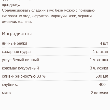
празднику.
Сбалансировать сладкий вкус безе можно с помощью
кисловатых ягод и фруктов: маракуйи, киви, черники,
ежевики, малины.
Ингредиенты
яичные белки
4 шт
сахарная пудра
1 стакан
уксус
белый винный
1 ч. ложка
крахмал
кукурузный
3 ч. ложки
сливки
жирностью 33 %
500 мл
клубника
400 г
мята
2 веточки