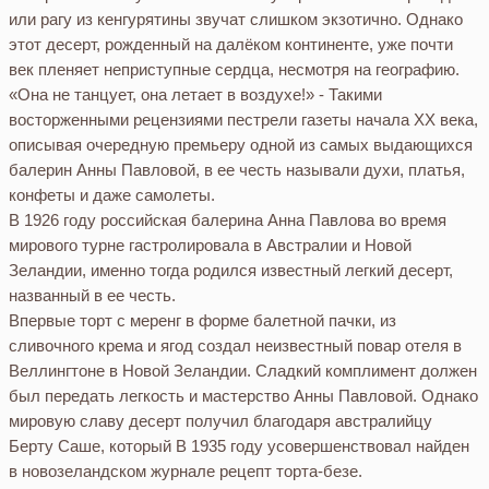
или рагу из кенгурятины звучат слишком экзотично. Однако
этот десерт, рожденный на далёком континенте, уже почти
век пленяет неприступные сердца, несмотря на географию.
«Она не танцует, она летает в воздухе!» - Такими
восторженными рецензиями пестрели газеты начала ХХ века,
описывая очередную премьеру одной из самых выдающихся
балерин Анны Павловой, в ее честь называли духи, платья,
конфеты и даже самолеты.
В 1926 году российская балерина Анна Павлова во время
мирового турне гастролировала в Австралии и Новой
Зеландии, именно тогда родился известный легкий десерт,
названный в ее честь.
Впервые торт с меренг в форме балетной пачки, из
сливочного крема и ягод создал неизвестный повар отеля в
Веллингтоне в Новой Зеландии. Сладкий комплимент должен
был передать легкость и мастерство Анны Павловой. Однако
мировую славу десерт получил благодаря австралийцу
Берту Саше, который В 1935 году усовершенствовал найден
в новозеландском журнале рецепт торта-безе.