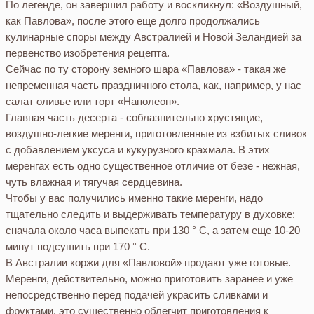
По легенде, он завершил работу и воскликнул: «Воздушный,
как Павлова», после этого еще долго продолжались
кулинарные споры между Австралией и Новой Зеландией за
первенство изобретения рецепта.
Сейчас по ту сторону земного шара «Павлова» - такая же
непременная часть праздничного стола, как, например, у нас
салат оливье или торт «Наполеон».
Главная часть десерта - соблазнительно хрустящие,
воздушно-легкие меренги, приготовленные из взбитых сливок
с добавлением уксуса и кукурузного крахмала. В этих
меренгах есть одно существенное отличие от безе - нежная,
чуть влажная и тягучая сердцевина.
Чтобы у вас получились именно такие меренги, надо
тщательно следить и выдерживать температуру в духовке:
сначала около часа выпекать при 130 ° С, а затем еще 10-20
минут подсушить при 170 ° С.
В Австралии коржи для «Павловой» продают уже готовые.
Меренги, действительно, можно приготовить заранее и уже
непосредственно перед подачей украсить сливками и
фруктами, это существенно облегчит приготовления к