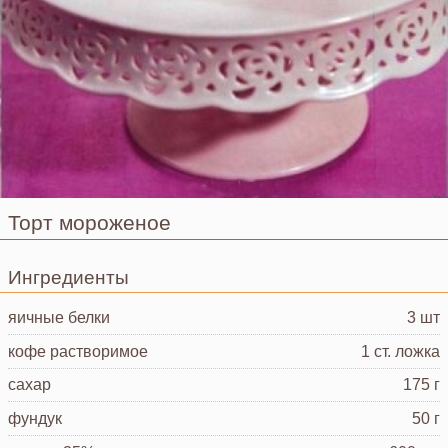
Торт мороженое
Ингредиенты
яичные белки
3 шт
кофе
растворимое
1 ст. ложка
сахар
175 г
фундук
50 г