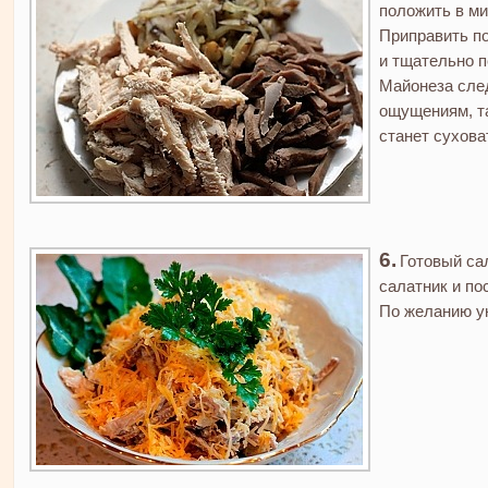
положить в ми
Приправить по
и тщательно 
Майонеза след
ощущениям, та
станет сухова
Готовый са
салатник и по
По желанию у