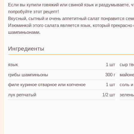
Если вы купили говяжий или свиной язык и раздумываете, чт
попробуйте этот рецепт!
Вкусный, сытный и очень аппетитный салат понравится семь
Изюминкой этого салата является язык, который прекрасно 
шампиньонами.
Ингредиенты
язык
1 шт
сыр т
грибы шампиньоны
300 г
майон
филе куриное
отварное или копченое
1 шт
соль и
лук репчатый
1/2 шт
зелен