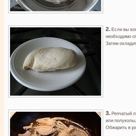
Если вы взя
необходимо от
Затем охладит
Репчатый л
или полуколь
Обжарить в ра