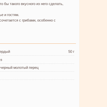
о бы такого вкусного из него сделать,
е и гостям.
сочетается с грибами, особенно с
вердый
50 г
ез
 черный молотый перец
ь