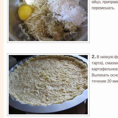
яйцо, приправ
перемешать.
В низкую ф
тарта), смаз
картофельное 
Выпекать осно
течение 20 ми