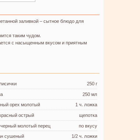
етанной заливкой – сытное блюдо для
мится таким чудом.
чается с насыщенным вкусом и приятным
лисички
250 г
на
250 мл
тный орех молотый
1 ч. ложка
красный острый
щепотка
 черный молотый перец
по вкусу
ан сушеный
1/2 ч. ложки