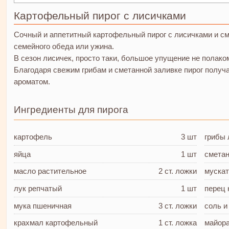
Картофельный пирог с лисичками
Сочный и аппетитный картофельный пирог с лисичками и см
семейного обеда или ужина.
В сезон лисичек, просто таки, большое упущение не полако
Благодаря свежим грибам и сметанной заливке пирог полу
ароматом.
Ингредиенты для пирога
картофель
3 шт
грибы 
яйца
1 шт
смета
масло растительное
2 ст. ложки
муска
лук репчатый
1 шт
перец 
мука пшеничная
3 ст. ложки
соль и
крахмал
картофельный
1 ст. ложка
майор