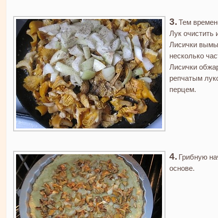
Тем времен
Лук очистить 
Лисички вымыт
несколько час
Лисички обжа
репчатым луко
перцем.
Грибную на
основе.