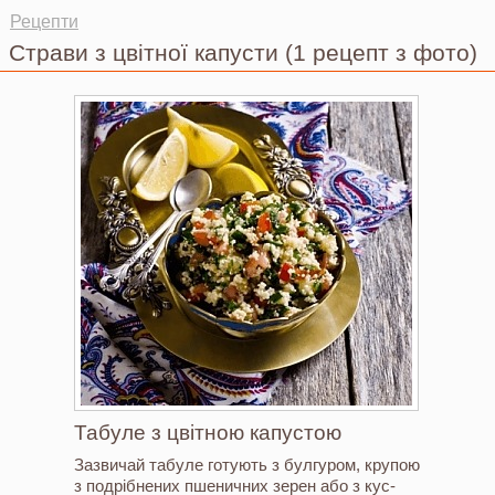
Ви тут
Рецепти
Страви з цвітної капусти
(1 рецепт з фото)
Табуле з цвітною капустою
Зазвичай табуле готують з булгуром, крупою
з подрібнених пшеничних зерен або з кус-