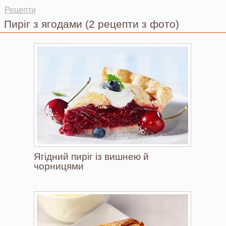
Ви тут
Рецепти
Пиріг з ягодами
(2 рецепти з фото)
Ягідний пиріг із вишнею й
чорницями