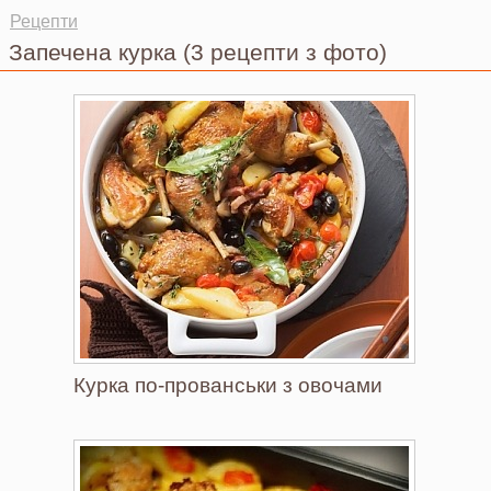
Ви тут
Рецепти
Запечена курка
(3 рецепти з фото)
Курка по-прованськи з овочами