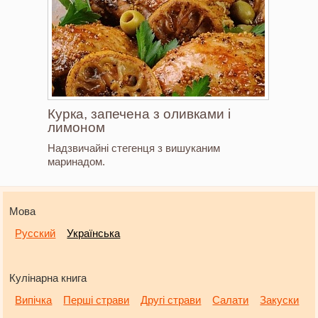
Курка, запечена з оливками і
лимоном
Надзвичайні стегенця з вишуканим
маринадом.
Мова
Русский
Українська
Кулінарна книга
Випічка
Перші страви
Другі страви
Салати
Закуски