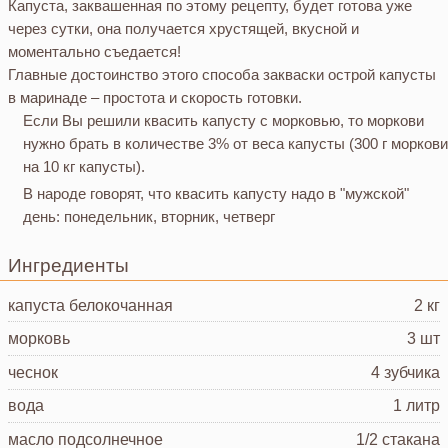
Капуста, заквашенная по этому рецепту, будет готова уже
через сутки, она получается хрустящей, вкусной и
моментально съедается!
Главные достоинство этого способа закваски острой капусты
в маринаде – простота и скорость готовки.
Если Вы решили квасить капусту с морковью, то моркови
нужно брать в количестве 3% от веса капусты (300 г моркови
на 10 кг капусты).
В народе говорят, что квасить капусту надо в "мужской"
день: понедельник, вторник, четверг
Ингредиенты
капуста белокочанная
2 кг
морковь
3 шт
чеснок
4 зубчика
вода
1 литр
масло подсолнечное
1/2 стакана