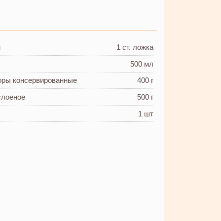
н
1 ст. ложка
500 мл
оры
консервированные
400 г
слоеное
500 г
1 шт