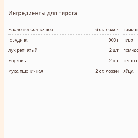
Ингредиенты для пирога
масло подсолнечное
6 ст. ложек
тимья
говядина
900 г
пиво
лук репчатый
2 шт
помид
морковь
2 шт
тесто 
мука пшеничная
2 ст. ложки
яйца