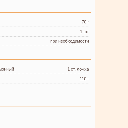
70 г
1 шт
при необходимости
имонный
1 ст. ложка
110 г