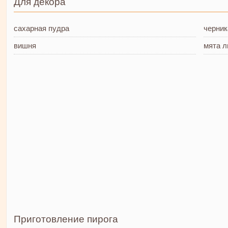
Для декора
сахарная пудра
черник
вишня
мята
л
Приготовление пирога