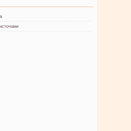
а
источами