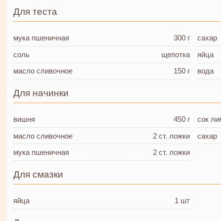
Для теста
мука пшеничная
300 г
сахар
соль
щепотка
яйца
масло сливочное
150 г
вода
Для начинки
вишня
450 г
сок л
масло сливочное
2 ст. ложки
сахар
мука пшеничная
2 ст. ложки
Для смазки
яйца
1 шт