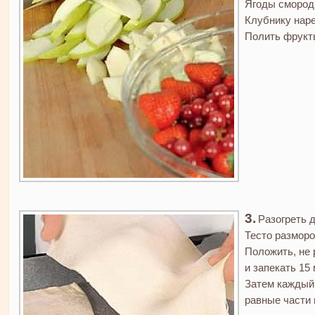
Ягоды смороди
Клубнику нар
Полить фрукт
Разогреть д
Тесто разморо
Положить, не 
и запекать 15 
Затем каждый 
равные части 