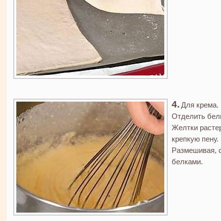
Для крема.
Отделить белк
Желтки растер
крепкую пену.
Размешивая, с
белками.