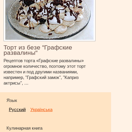
Торт из безе "Графские
развалины"
Рецептов торта «Графские развалины»
огромное количество, поэтому этот торт
известен и под другими названиями,
например, "Графский замок", "Каприз
актрисы", …
Язык
Русский
Українська
Кулинарная книга