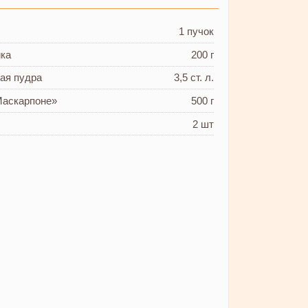
1 пучок
ика
200 г
ая пудра
3,5 ст. л.
Маскарпоне»
500 г
2 шт