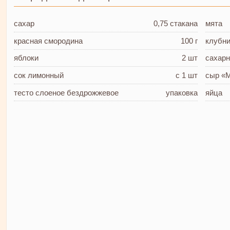
сахар
0,75 стакана
мята
красная смородина
100 г
клубн
яблоки
2 шт
сахарн
сок лимонный
с 1 шт
сыр «
тесто слоеное
бездрожжевое
упаковка
яйца