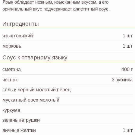
Язык обладает нежным, изысканным вкусом, а его
оригинальный вкус подчеркивает аппетитный соус.
Ингредиенты
язык
говяжий
1 шт
морковь
1 шт
Соус к отварному языку
сметана
400 г
чеснок
3 зубчика
соль и черный молотый перец
мускатный орех молотый
куркума
зелень петрушки
яичные желтки
1 шт