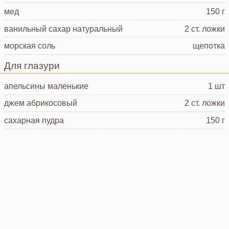
мед
150 г
ванильный сахар
натуральный
2 ст. ложки
морская соль
щепотка
Для глазури
апельсины
маленькие
1 шт
джем
абрикосовый
2 ст. ложки
сахарная пудра
150 г