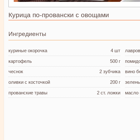
Курица по-провански с овощами
Ингредиенты
куриные окорочка
4 шт
лавро
картофель
500 г
помид
чеснок
2 зубчика
вино
б
оливки
с косточкой
200 г
зелень
прованские травы
2 ст. ложки
масло 