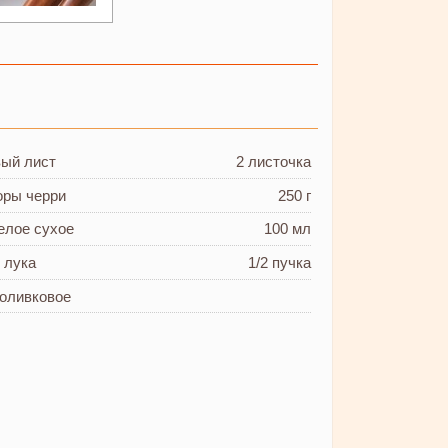
вый лист
2 листочка
оры черри
250 г
елое сухое
100 мл
 лука
1/2 пучка
оливковое