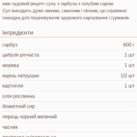
вам чудовий рецепт супу з гарбуза з голубим сиром.
Суп виходить дуже ніжним, смачним і легким, це справжня
знахідка для поціновувачів здорового харчування і гурманів.
Інгредієнти
гарбуз
600 г
цибуля ріпчаста
1 шт
морква
1 шт
корінь петрушки
1/2 шт
картопля
1 шт
олія рослинна
блакитний сир
перець чорний мелений
часник