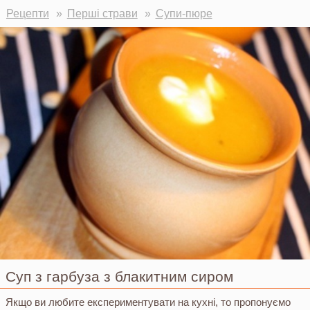
Ви тут
Рецепти
Перші страви
Супи-пюре
Суп з гарбуза з блакитним сиром
Якщо ви любите експериментувати на кухні, то пропонуємо