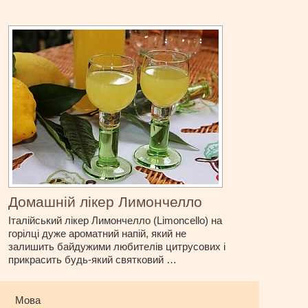
Домашній лікер Лимончелло
Італійський лікер Лимончелло (Limoncello) на
горілці дуже ароматний напій, який не
залишить байдужими любителів цитрусових і
прикрасить будь-який святковий …
Мова