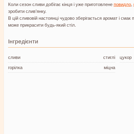
Коли сезон сливи добігає кінця і уже приготовлене
повидло
,
зробити слив’янку.
В цій сливовій настоянці чудово зберігається аромат і смак
може прикрасити будь-який стіл.
Інгредієнти
сливи
стиглі
цукор
горілка
міцна