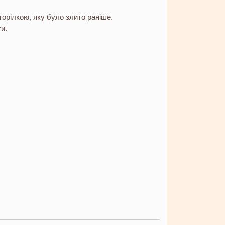
 горілкою, яку було злито раніше.
и.