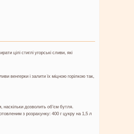
ти цілі стиглі угорські сливи, які
иви венгерки і залити їх міцною горілкою так,
м, наскільки дозволить об’єм бутля.
товленим з розрахунку: 400 г цукру на 1,5 л