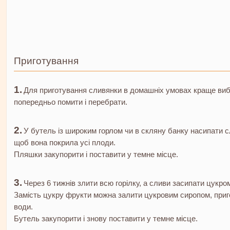
Приготування
Для приготування сливянки в домашніх умовах краще вибира
попередньо помити і перебрати.
У бутель із широким горлом чи в скляну банку насипати сл
щоб вона покрила усі плоди.
Пляшки закупорити і поставити у темне місце.
Через 6 тижнів злити всю горілку, а сливи засипати цукро
Замість цукру фрукти можна залити цукровим сиропом, приго
води.
Бутель закупорити і знову поставити у темне місце.