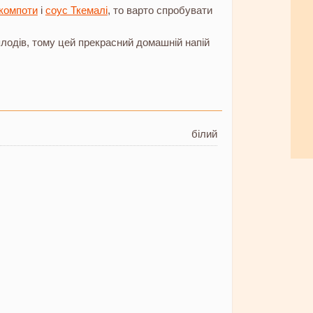
компоти
і
соус Ткемалі
, то варто спробувати
 плодів, тому цей прекрасний домашній напій
білий