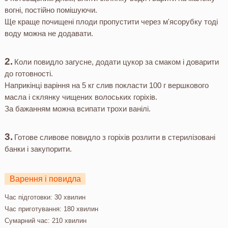
вогні, постійно помішуючи.
Ще краще почищені плоди пропустити через м'ясорубку тоді
воду можна не додавати.
Коли повидло загусне, додати цукор за смаком і доварити
до готовності.
Наприкінці варіння на 5 кг слив покласти 100 г вершкового
масла і склянку чищених волоських горіхів.
За бажанням можна всипати трохи ванілі.
Готове сливове повидло з горіхів розлити в стерилізовані
банки і закупорити.
Варення і повидла
Час підготовки:
30 хвилин
Час приготування:
180 хвилин
Сумарний час:
210 хвилин