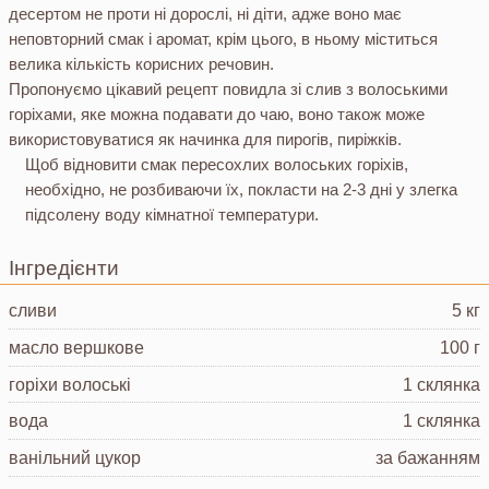
десертом не проти ні дорослі, ні діти, адже воно має
неповторний смак і аромат, крім цього, в ньому міститься
велика кількість корисних речовин.
Пропонуємо цікавий рецепт повидла зі слив з волоськими
горіхами, яке можна подавати до чаю, воно також може
використовуватися як начинка для пирогів, пиріжків.
Щоб відновити смак пересохлих волоських горіхів,
необхідно, не розбиваючи їх, покласти на 2-3 дні у злегка
підсолену воду кімнатної температури.
Інгредієнти
сливи
5 кг
масло вершкове
100 г
горіхи волоські
1 склянка
вода
1 склянка
ванільний цукор
за бажанням