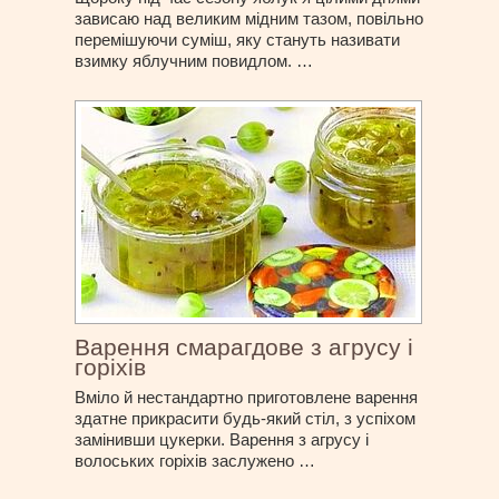
зависаю над великим мідним тазом, повільно
перемішуючи суміш, яку стануть називати
взимку яблучним повидлом. …
Варення смарагдове з агрусу і
горіхів
Вміло й нестандартно приготовлене варення
здатне прикрасити будь-який стіл, з успіхом
замінивши цукерки. Варення з агрусу і
волоських горіхів заслужено …