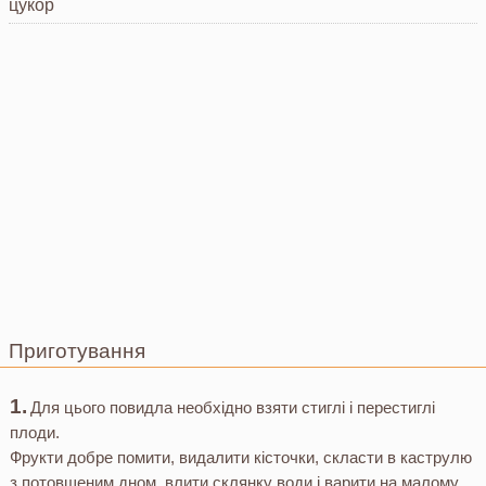
цукор
Приготування
Для цього повидла необхідно взяти стиглі і перестиглі
плоди.
Фрукти добре помити, видалити кісточки, скласти в каструлю
з потовщеним дном, влити склянку води і варити на малому