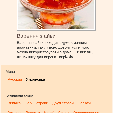
Варення з айви
Варення з айви виходить дуже смачним і
ароматним, так як воно доволі густе, його
можна використовувати в домашній випічці,
як начинку для пирогів і пиріжків. …
Мова
Русский
Українська
Кулінарна книга
Випічка
Перші страви
Другі страви
Салати
Закуски
Десерти
Напої
Соуси
Консервування