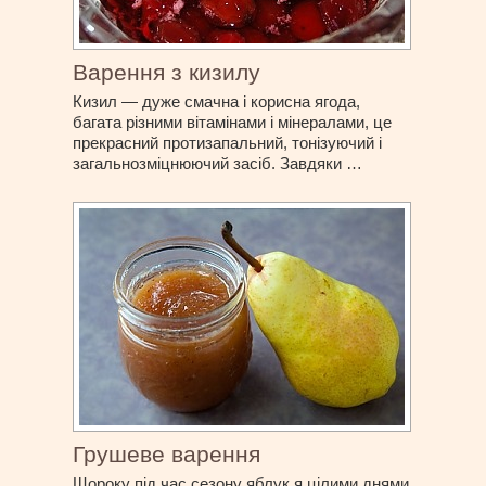
Варення з кизилу
Кизил — дуже смачна і корисна ягода,
багата різними вітамінами і мінералами, це
прекрасний протизапальний, тонізуючий і
загальнозміцнюючий засіб. Завдяки …
Грушеве варення
Щороку під час сезону яблук я цілими днями