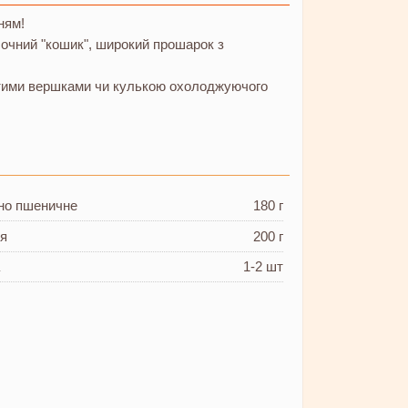
ням!
очний "кошик", широкий прошарок з
битими вершками чи кулькою охолоджуючого
но пшеничне
180 г
ня
200 г
а
1-2 шт