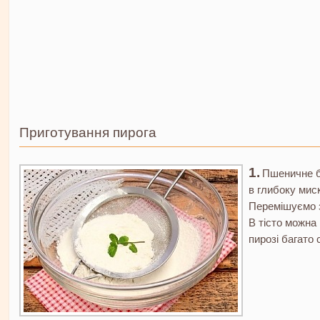
Приготування пирога
Пшеничне б
в глибоку миск
Перемішуємо з
В тісто можна
пирозі багато 