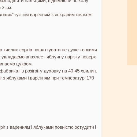
озподілити пальцями, піднімаючи по колу
 3 см.
ошик" густим варенням з яскравим смаком.
а кислих сортів нашаткувати не дуже тонкими
укладаємо внахлест яблучну нарізку поверх
ипаємо цукром.
фабрикат в розігріту духовку на 40-45 хвилин.
г з яблуками і варенням при температурі 170
ріг з варенням і яблуками повністю остудити і