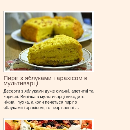
Пиріг з яблуками і арахісом в
мультиварці
Десерти з яблуками дуже смачні, апетитні та
корисні. Випічка в мультиварці виходить
ніжна і пухка, а коли печеться пиріг з
яблуками і арахісом, то незрівнянні …