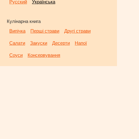
Русский
Українська
Кулінарна книга
Випічка
Перші страви
Другі страви
Салати
Закуски
Десерти
Напої
Соуси
Консервування