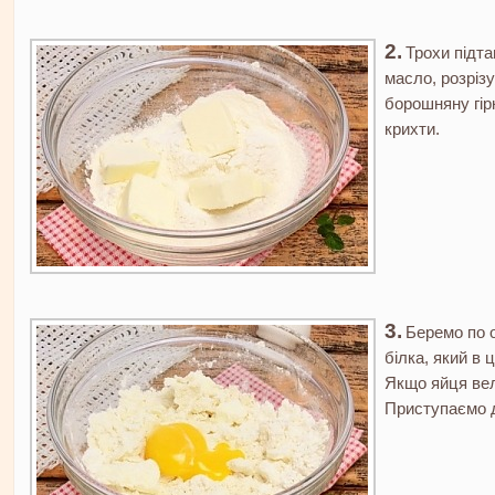
Трохи підта
масло, розрізу
борошняну гір
крихти.
Беремо по 
білка, який в 
Якщо яйця вел
Приступаємо д