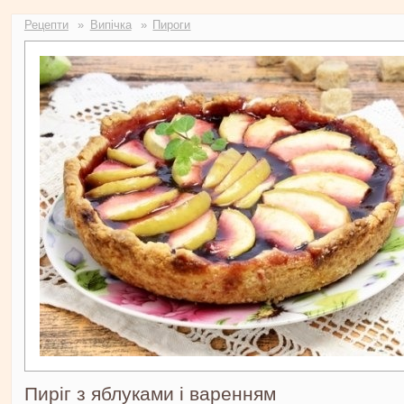
Ви тут
Рецепти
Випічка
Пироги
Пиріг з яблуками і варенням