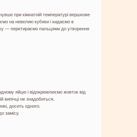
нувше при кімнатній температурі вершкове
ємо на невеликі кубики і кидаємо в
ку — перетираємо пальцями до утворення
одному яйцю і відокремлюємо жовток від
цій випічці не знадобиться.
икі, досить одного.
о замісу.