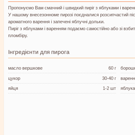
Пропонуємо Вам смачний і швидкий пиріг з яблуками і варен
У нашому внесезонномe пирозі поєдналися розсипчастий піс
ароматного варення і запечені яблучні дольки.
Пиріг з яблуками і варенням подаємо самостійно або зі вз
пломбіру.
Інгредієнти для пирога
масло вершкове
60 г
борош
цукор
30-40 г
варен
яйця
1-2 шт
яблук