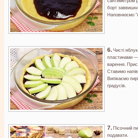
сантиметром р
борт заввишки
Наповнюємо "к
Чисті яблук
пластинами — 
варення. Прис
Ставимо напів
Випікаємо пирі
градусів.
Пісочний пи
подавати.