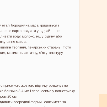
 етапі борошняна маса кришиться і
 але не варто впадати у відчай — не
дливати воду, молоко, іншу рідину або
озування масла.
хвилин терпіння, пекарських старань і тісто
ним, матиме пластичну, м'яку текстуру.
то приємного жовтого відтінку розкочуємо
ю близько 3-4 мм і переносимо у вогнетривку
тром 20 см.
ридавити всередині форми і сантиметр за