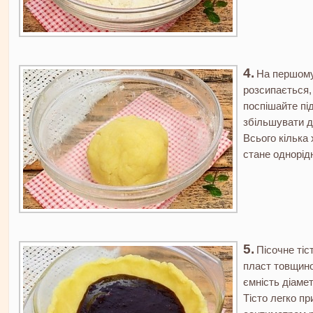
На першому
розсипається,
поспішайте пі
збільшувати д
Всього кілька 
стане однорід
Пісочне тіс
пласт товщино
ємність діаме
Тісто легко п