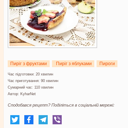
Пиріг з фруктами
Пиріг з яблуками
Пироги
Час підготовки:
20 хвилин
Час приготування:
90 хвилин
Сумарний час:
110 хвилин
Автор:
KyharNet
Сподобався рецепт? Поділіться в соціальній мережі: