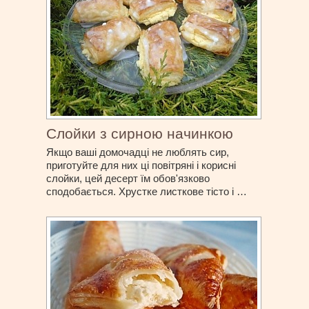
Слойки з сирною начинкою
Якщо ваші домочадці не люблять сир,
приготуйте для них ці повітряні і корисні
слойки, цей десерт їм обов'язково
сподобається. Хрустке листкове тісто і …