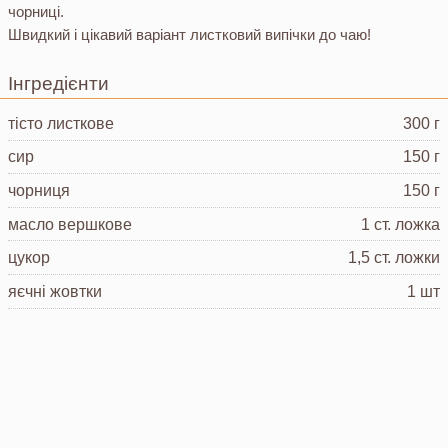
чорниці.
Швидкий і цікавий варіант листковий випічки до чаю!
Інгредієнти
тісто листкове
300 г
сир
150 г
чорниця
150 г
масло вершкове
1 ст. ложка
цукор
1,5 ст. ложки
яєчні жовтки
1 шт