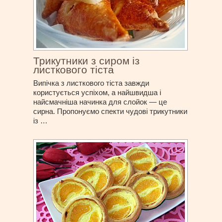
Трикутники з сиром із
листкового тіста
Випічка з листкового тіста завжди
користується успіхом, а найшвидша і
найсмачніша начинка для слойок — це
сирна. Пропонуємо спекти чудові трикутники
із …