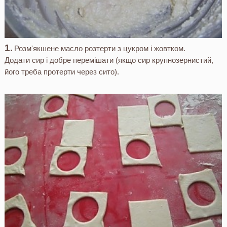
Розм'якшене масло розтерти з цукром і жовтком.
Додати сир і добре перемішати (якщо сир крупнозернистий,
його треба протерти через сито).