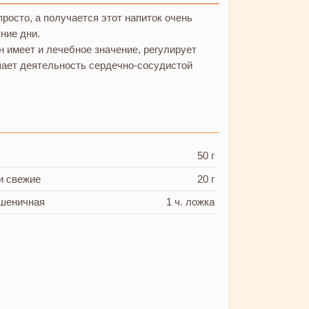
росто, а получается этот напиток очень
ние дни.
н имеет и лечебное значение, регулирует
шает деятельность сердечно-сосудистой
50 г
и свежие
20 г
пшеничная
1 ч. ложка