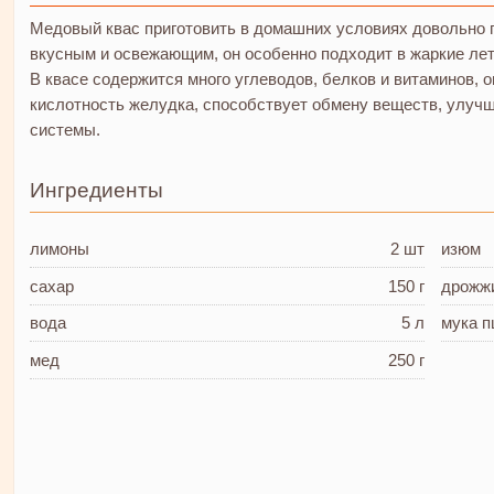
Медовый квас приготовить в домашних условиях довольно п
вкусным и освежающим, он особенно подходит в жаркие лет
В квасе содержится много углеводов, белков и витаминов, о
кислотность желудка, способствует обмену веществ, улуч
системы.
Ингредиенты
лимоны
2 шт
изюм
сахар
150 г
дрожж
вода
5 л
мука 
мед
250 г