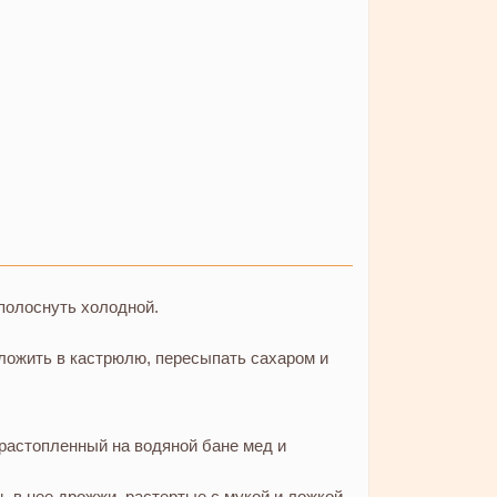
полоснуть холодной.
оложить в кастрюлю, пересыпать сахаром и
 растопленный на водяной бане мед и
ь в нее дрожжи, растертые с мукой и ложкой