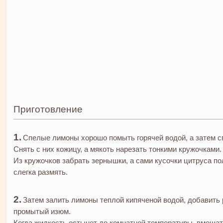
Приготовление
Спелые лимоны хорошо помыть горячей водой, а затем с
Снять с них кожицу, а мякоть нарезать тонкими кружочками.
Из кружочков забрать зернышки, а сами кусочки цитруса п
слегка размять.
Затем залить лимоны теплой кипяченой водой, добавить
промытый изюм.
Когда жидкость остынет до комнатной температуры, вмешат