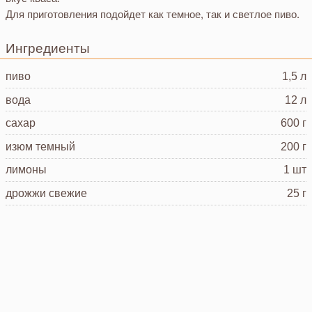
Для приготовления подойдет как темное, так и светлое пиво.
Ингредиенты
пиво
1,5 л
вода
12 л
сахар
600 г
изюм
темный
200 г
лимоны
1 шт
дрожжи свежие
25 г