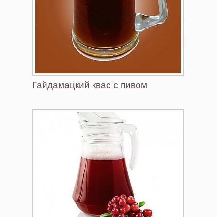
Гайдамацкий квас с пивом