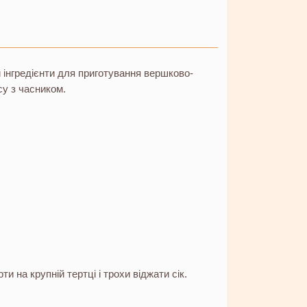
 інгредієнти для приготування вершково-
су з часником.
ти на крупній тертці і трохи віджати сік.