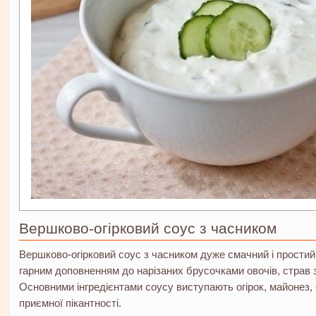
Вершково-огірковий соус з часником
Вершково-огірковий соус з часником дуже смачний і простий
гарним доповненням до нарізаних брусочками овочів, страв з 
Основними інгредієнтами соусу виступають огірок, майонез, 
приємної пікантності.