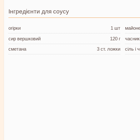
Інгредієнти для соусу
огірки
1 шт
майон
сир вершковий
120 г
часник
сметана
3 ст. ложки
сіль і