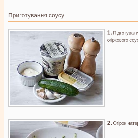
Приготування соусу
Підготувати
огіркового соу
Огірок натер