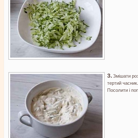
Змішати роз
тертий часник
Посолити і по