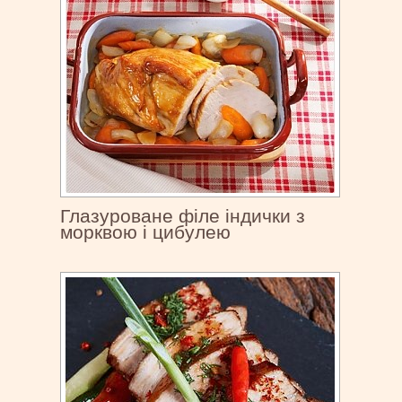
Глазуроване філе індички з
морквою і цибулею