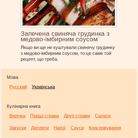
Запечена свиняча грудинка з
медово-імбирним соусом
Якщо ви ще не куштували свинячу грудинку
з медово-імбирним соусом, то це саме той
рецепт, що треба.
Мова
Русский
Українська
Кулінарна книга
Випічка
Перші страви
Другі страви
Салати
Закуски
Десерти
Напої
Соуси
Консервування