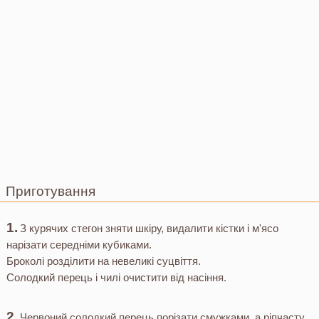
Приготування
З курячих стегон зняти шкіру, видалити кістки і м'ясо
нарізати середніми кубиками.
Броколі розділити на невеликі суцвіття.
Солодкий перець і чилі очистити від насіння.
Червоний солодкий перець порізати смужками, а ріпчасту