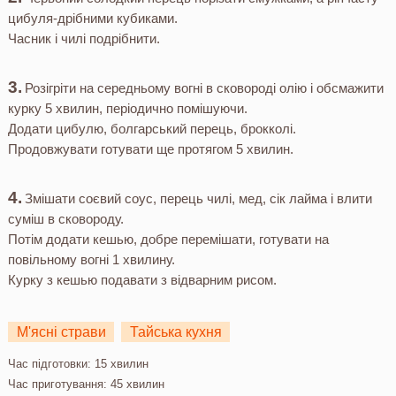
цибуля-дрібними кубиками.
Часник і чилі подрібнити.
Розігріти на середньому вогні в сковороді олію і обсмажити
курку 5 хвилин, періодично помішуючи.
Додати цибулю, болгарський перець, брокколі.
Продовжувати готувати ще протягом 5 хвилин.
Змішати соєвий соус, перець чилі, мед, сік лайма і влити
суміш в сковороду.
Потім додати кешью, добре перемішати, готувати на
повільному вогні 1 хвилину.
Курку з кешью подавати з відварним рисом.
М'ясні страви
Тайська кухня
Час підготовки:
15 хвилин
Час приготування:
45 хвилин