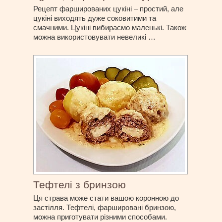
Рецепт фаршированих цукіні – простий, але
цукіні виходять дуже соковитими та
смачними. Цукіні вибираємо маленькі. Також
можна використовувати невеликі …
Тефтелі з бринзою
Ця страва може стати вашою коронною до
застілля. Тефтелі, фаршировані бринзою,
можна приготувати різними способами.