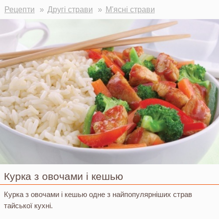
Ви тут
Рецепти
Другі страви
М'ясні страви
Курка з овочами і кешью
Курка з овочами і кешью одне з найпопулярніших страв
тайської кухні.