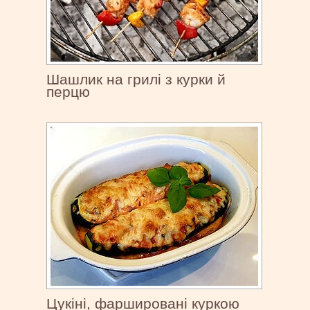
Шашлик на грилі з курки й
перцю
Цукіні, фаршировані куркою