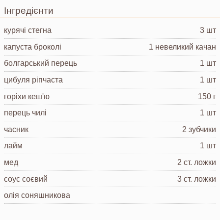
Інгредієнти
курячі стегна
3 шт
капуста броколі
1 невеликий качан
болгарський перець
1 шт
цибуля ріпчаста
1 шт
горіхи кеш'ю
150 г
перець чилі
1 шт
часник
2 зубчики
лайм
1 шт
мед
2 ст. ложки
соус соєвий
3 ст. ложки
олія соняшникова